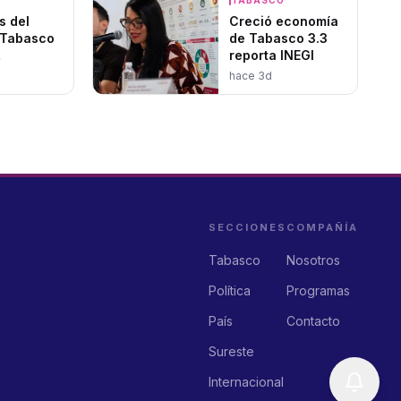
s del
Creció economía
Tabasco
de Tabasco 3.3
reporta INEGI
ción
hace 3d
años de
s y
mo
SECCIONES
COMPAÑÍA
Tabasco
Nosotros
Política
Programas
País
Contacto
Sureste
Internacional