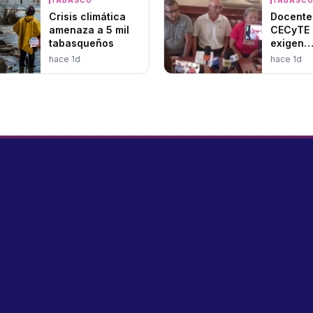
Crisis climática
Docente
amenaza a 5 mil
CECyTE 
tabasqueños
exigen
basifica
hace 1d
hace 1d
acusan 
bloqueo
nepotis
sindical