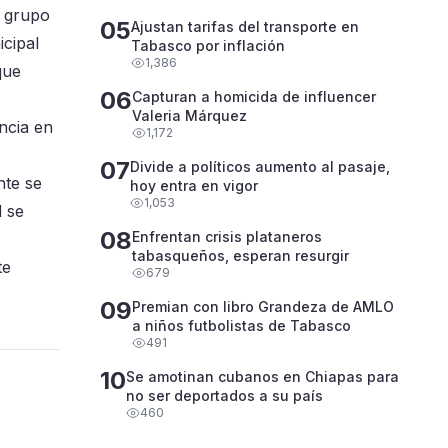
l grupo
05
Ajustan tarifas del transporte en
icipal
Tabasco por inflación
1,386
que
06
Capturan a homicida de influencer
Valeria Márquez
ncia en
1,172
07
Divide a políticos aumento al pasaje,
nte se
hoy entra en vigor
1,053
d se
08
Enfrentan crisis plataneros
tabasqueños, esperan resurgir
te
679
09
Premian con libro Grandeza de AMLO
a niños futbolistas de Tabasco
491
10
Se amotinan cubanos en Chiapas para
no ser deportados a su país
460