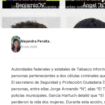
Una de las tres jóvenes atacadas sobrevivió pero
gobernador Javier May
Alejandra Peralta .
10 nov 2025
Autoridades federales y estatales de Tabasco infor
personas pertenecientes a dos células criminales q
El secretario de Seguridad y Protección Ciudadana (
personas, entre ellas Jorge Armando “N”, alias “El To
policías municipales. García Harfuch detalló que "
perdieron la vida dos mujeres. Durante esta acción,