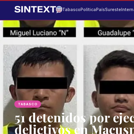
Tabasco
Política
País
Sureste
Intern
TABASCO
51 detenidos por eje
delictivos en Macusp