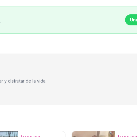
Uni
r
 y disfrutar de la vida.
TABASCO
TABASC