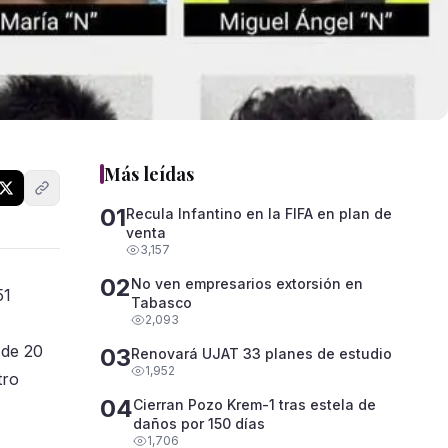
Más leídas
01
Recula Infantino en la FIFA en plan de
venta
3,157
02
No ven empresarios extorsión en
51
Tabasco
2,093
 de 20
03
Renovará UJAT 33 planes de estudio
1,952
tro
04
Cierran Pozo Krem-1 tras estela de
daños por 150 días
1,706