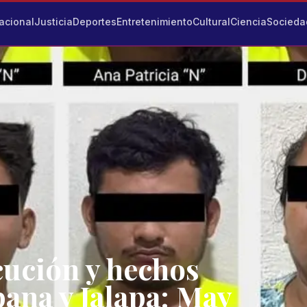
acional
Justicia
Deportes
Entretenimiento
Cultural
Ciencia
Socieda
cución y hechos
ana y Jalapa: May