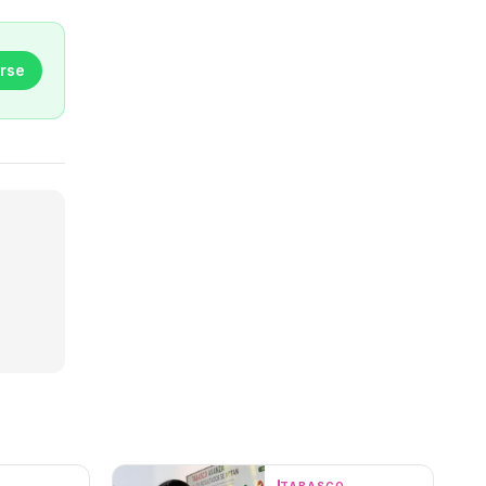
rse
O
TABASCO