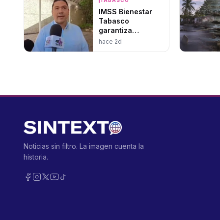
IMSS Bienestar
Tabasco
garantiza
operatividad
hace 2d
hospitalaria
Noticias sin filtro. La imagen cuenta la
historia.