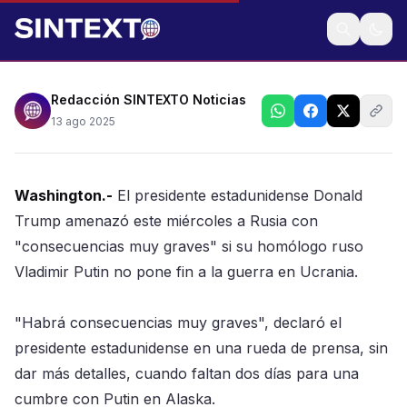
• Habrá “consecuencias graves” si mantiene guerra
en Ucrania, advierte el presidente de EU a Putin, con
quien tiene previsto reunirse el próximo viernes en
Alaska
Redacción SINTEXTO Noticias
13 ago 2025
Washington.-
El presidente estadunidense Donald
Trump amenazó este miércoles a Rusia con
"consecuencias muy graves" si su homólogo ruso
Vladimir Putin no pone fin a la guerra en Ucrania.
"Habrá consecuencias muy graves", declaró el
presidente estadunidense en una rueda de prensa, sin
dar más detalles, cuando faltan dos días para una
cumbre con Putin en Alaska.