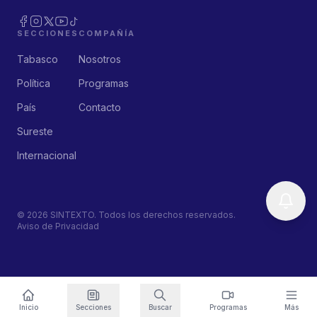
SECCIONES
COMPAÑÍA
Tabasco
Nosotros
Política
Programas
País
Contacto
Sureste
Internacional
©
2026
SINTEXTO. Todos los derechos reservados.
Aviso de Privacidad
Inicio
Secciones
Buscar
Programas
Más