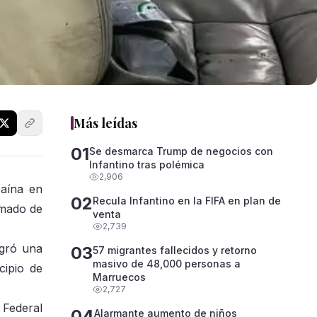
Más leídas
01
Se desmarca Trump de negocios con
Infantino tras polémica
2,906
caína en
02
Recula Infantino en la FIFA en plan de
imado de
venta
2,739
egró una
03
57 migrantes fallecidos y retorno
masivo de 48,000 personas a
cipio de
Marruecos
2,727
 Federal
04
Alarmante aumento de niños