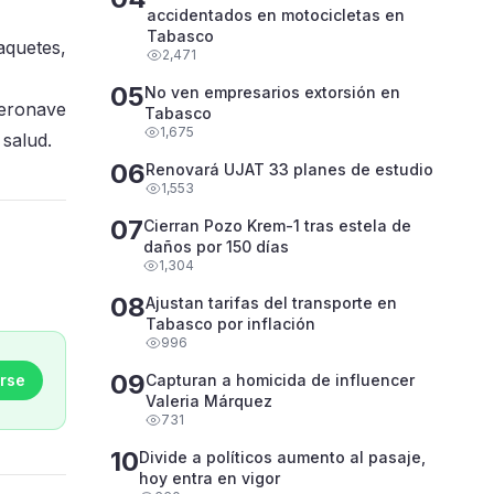
accidentados en motocicletas en
Tabasco
aquetes,
2,471
05
No ven empresarios extorsión en
aeronave
Tabasco
1,675
 salud.
06
Renovará UJAT 33 planes de estudio
1,553
07
Cierran Pozo Krem-1 tras estela de
daños por 150 días
1,304
08
Ajustan tarifas del transporte en
Tabasco por inflación
996
09
rse
Capturan a homicida de influencer
Valeria Márquez
731
10
Divide a políticos aumento al pasaje,
hoy entra en vigor