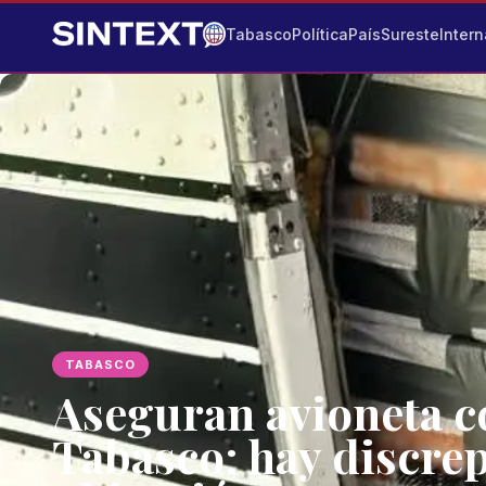
Tabasco
Política
País
Sureste
Intern
TABASCO
Aseguran avioneta c
Tabasco; hay discrep