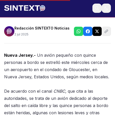
De acuerdo con medios locales el avión tipo Cessna
208B era utilizado para salto de caída libre y se
habría desviado de la pista del aeropuerto al volver
de su vuelo
Redacción SINTEXTO Noticias
2 jul 2025
Nueva Jersey.-
Un avión pequeño con quince
personas a bordo se estrelló este miércoles cerca de
un aeropuerto en el condado de Gloucester, en
Nueva Jersey, Estados Unidos, según medios locales.
De acuerdo con el canal
CNBC
, que cita a las
autoridades, se trata de un avión dedicado al deporte
del salto en caída libre y las quince personas a bordo
están heridas, algunas con lesiones leves y otras