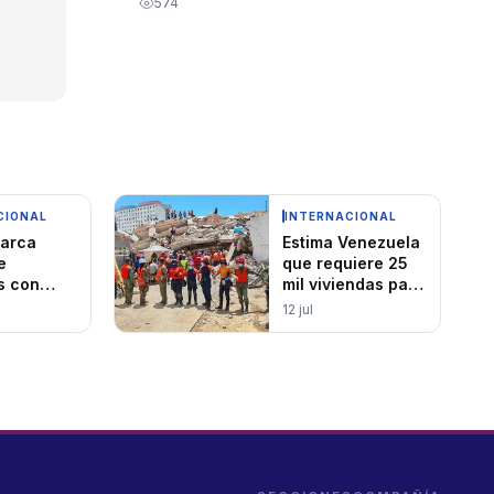
574
CIONAL
INTERNACIONAL
arca
Estima Venezuela
e
que requiere 25
s con
mil viviendas para
o tras
damnificados
12 jul
a