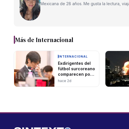
Mexicana de 28 años. Me gusta la lectura, viajar
Más de
Internacional
INTERNACIONAL
Exdirigentes del
fútbol surcoreano
comparecen por
fracaso
hace 2d
mundialista