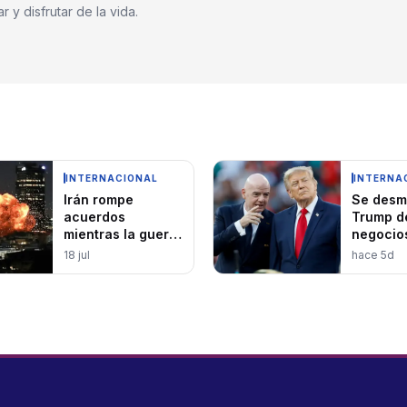
 y disfrutar de la vida.
INTERNACIONAL
INTERNA
Irán rompe
Se desm
acuerdos
Trump d
mientras la guerra
negocio
por Ormuz escala
Infantin
18 jul
hace 5d
polémic