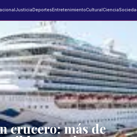
acional
Justicia
Deportes
Entretenimiento
Cultural
Ciencia
Socieda
en crucero: más de