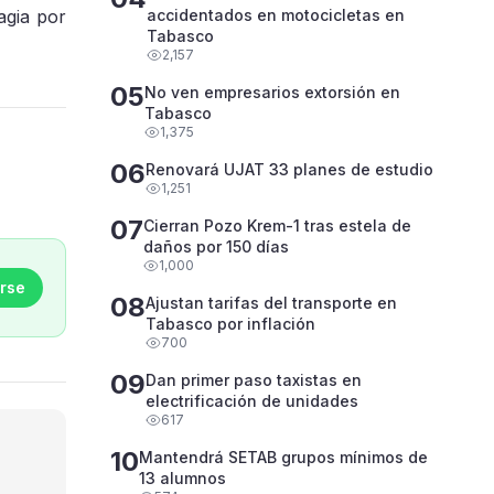
agia por
accidentados en motocicletas en
Tabasco
2,157
05
No ven empresarios extorsión en
Tabasco
1,375
06
Renovará UJAT 33 planes de estudio
1,251
07
Cierran Pozo Krem-1 tras estela de
daños por 150 días
1,000
rse
08
Ajustan tarifas del transporte en
Tabasco por inflación
700
09
Dan primer paso taxistas en
electrificación de unidades
617
10
Mantendrá SETAB grupos mínimos de
13 alumnos