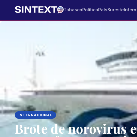
Tabasco
Política
País
Sureste
Intern
INTERNACIONAL
Brote de norovirus 