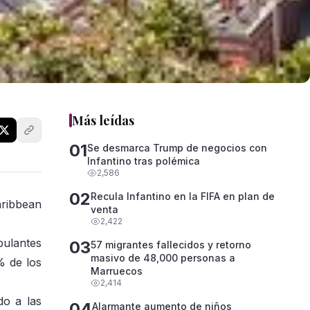
Más leídas
01
Se desmarca Trump de negocios con
Infantino tras polémica
2,586
02
Recula Infantino en la FIFA en plan de
aribbean
venta
2,422
pulantes
03
57 migrantes fallecidos y retorno
masivo de 48,000 personas a
% de los
Marruecos
2,414
do a las
04
Alarmante aumento de niños