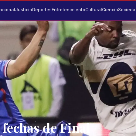
acional
Justicia
Deportes
Entretenimiento
Cultural
Ciencia
Socieda
 fechas de Final