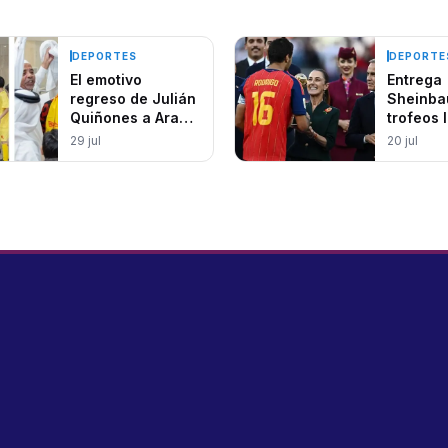
DEPORTES
DEPORTE
El emotivo
Entrega
regreso de Julián
Sheinb
Quiñones a Arabia
trofeos 
tras su gesta
excluyen
29 jul
20 jul
mundialista
Copa Mu