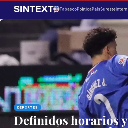
Tabasco
Política
País
Sureste
Intern
DEPORTES
Definidos horarios y