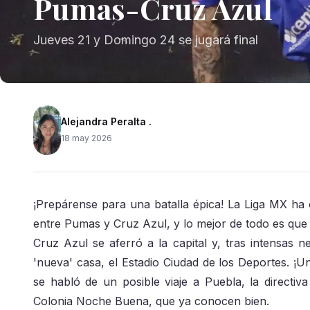
Pumas-Cruz Azul
Jueves 21 y Domingo 24 se jugará final
Alejandra Peralta .
18 may 2026
¡Prepárense para una batalla épica! La Liga MX ha 
entre Pumas y Cruz Azul, y lo mejor de todo es que t
Cruz Azul se aferró a la capital y, tras intensas n
'nueva' casa, el Estadio Ciudad de los Deportes. ¡
se habló de un posible viaje a Puebla, la directiv
Colonia Noche Buena, que ya conocen bien.