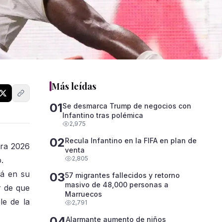
Más leídas
01
Se desmarca Trump de negocios con
Infantino tras polémica
2,975
02
Recula Infantino en la FIFA en plan de
ura 2026
venta
2,805
.
rá en su
03
57 migrantes fallecidos y retorno
masivo de 48,000 personas a
r de que
Marruecos
le de la
2,791
04
Alarmante aumento de niños