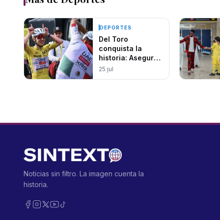
DEPORTES
Del Toro
conquista la
historia: Asegura
podio en Tour de
25 jul
Francia
Noticias sin filtro. La imagen cuenta la
historia.