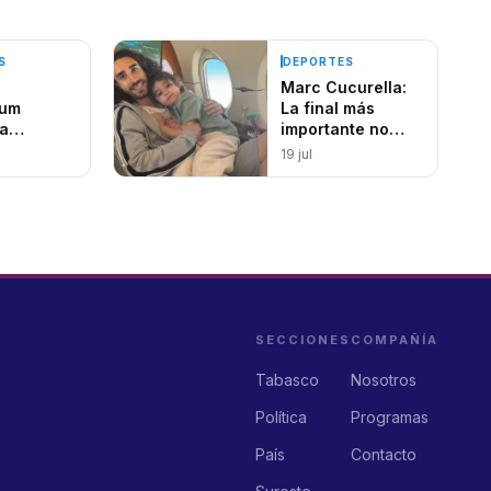
S
DEPORTES
Marc Cucurella:
aum
La final más
la
importante no
 de la
está en el césped,
19 jul
ndial
sino en el
corazón de Mateo
SECCIONES
COMPAÑÍA
Tabasco
Nosotros
Política
Programas
País
Contacto