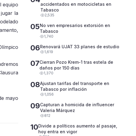
l equipo
accidentados en motocicletas en
Tabasco
jugar la
2,535
modelado
05
No ven empresarios extorsión en
lamento,
Tabasco
1,740
06
Olímpico
Renovará UJAT 33 planes de estudio
1,619
07
Cierran Pozo Krem-1 tras estela de
endremos
daños por 150 días
Clausura
1,370
08
Ajustan tarifas del transporte en
Tabasco por inflación
1,056
 de mayo
09
Capturan a homicida de influencer
Valeria Márquez
812
10
Divide a políticos aumento al pasaje,
hoy entra en vigor