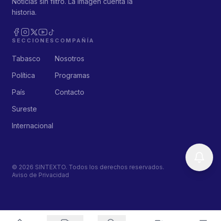
Noticias sin filtro. La imagen cuenta la
historia.
SECCIONES
COMPAÑÍA
Tabasco
Nosotros
Política
Programas
País
Contacto
Sureste
Internacional
©
2026
SINTEXTO. Todos los derechos reservados.
Aviso de Privacidad