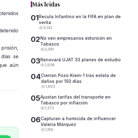
Más leídas
btenidos
01
Recula Infantino en la FIFA en plan de
venta
3,142
detenido
02
No ven empresarios extorsión en
Tabasco
prisión,
2,081
 días se
03
Renovará UJAT 33 planes de estudio
 que aún
1,938
04
Cierran Pozo Krem-1 tras estela de
daños por 150 días
1,693
05
Ajustan tarifas del transporte en
Tabasco por inflación
1,372
06
Capturan a homicida de influencer
Valeria Márquez
1,156