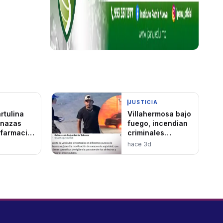
JUSTICIA
rtulina
Villahermosa bajo
nazas
fuego, incendian
 farmacia
criminales
vehículos
hace 3d
namiento
ario