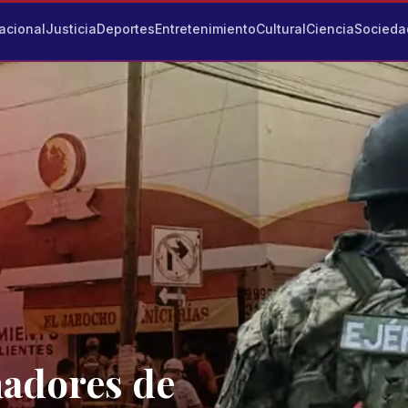
acional
Justicia
Deportes
Entretenimiento
Cultural
Ciencia
Socieda
nadores de