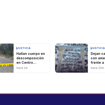
JUSTICIA
JUSTICIA
Hallan cuerpo en
Dejan ca
descomposición
con ame
en Centro
frente a
presuntamente de
en
hace 2d
hace 22m
joven
fraccio
desaparecido
Bicenten