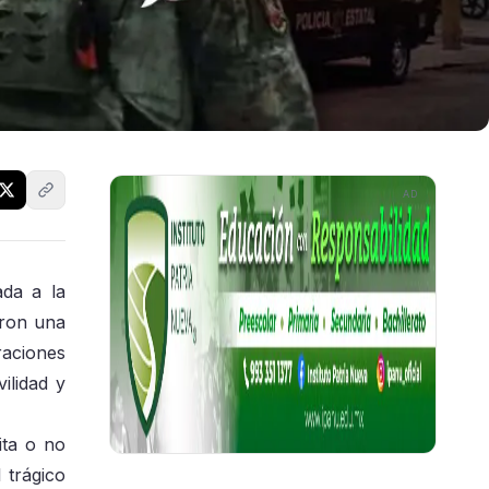
AD
ada a la
aron una
raciones
ilidad y
ita o no
 trágico