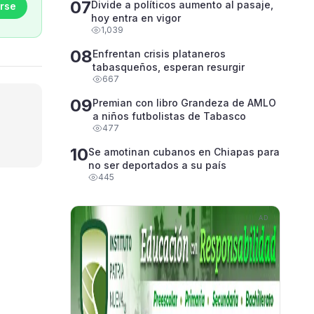
07
Divide a políticos aumento al pasaje,
rse
hoy entra en vigor
1,039
08
Enfrentan crisis plataneros
tabasqueños, esperan resurgir
667
09
Premian con libro Grandeza de AMLO
a niños futbolistas de Tabasco
477
10
Se amotinan cubanos en Chiapas para
no ser deportados a su país
445
AD