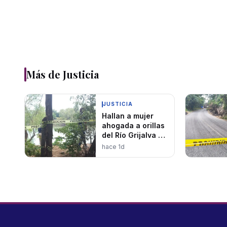
Más de
Justicia
JUSTICIA
Hallan a mujer
ahogada a orillas
del Río Grijalva en
la colonia Casa
hace 1d
Blanca