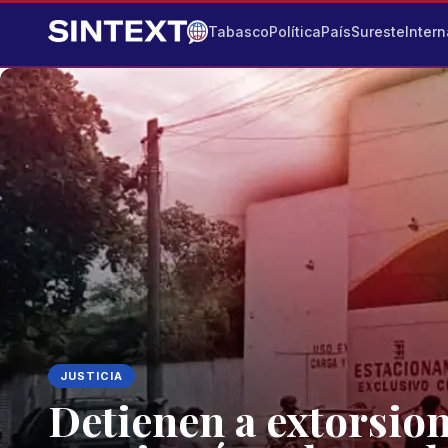
Tabasco
Política
País
Sureste
Intern
JUSTICIA
Detienen a extorsio