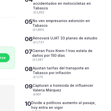
accidentados en motocicletas en
Tabasco
2,652
05
No ven empresarios extorsión en
Tabasco
1,864
06
Renovará UJAT 33 planes de estudio
1,737
07
Cierran Pozo Krem-1 tras estela de
daños por 150 días
rse
1,491
08
Ajustan tarifas del transporte en
Tabasco por inflación
1,170
09
Capturan a homicida de influencer
Valeria Márquez
951
10
Divide a políticos aumento al pasaje,
hoy entra en vigor