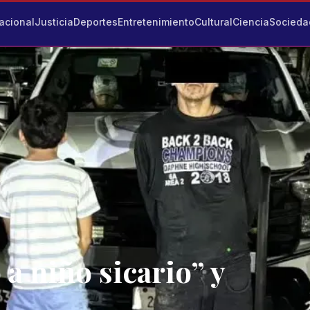
acional
Justicia
Deportes
Entretenimiento
Cultural
Ciencia
Socieda
a niño sicario” y