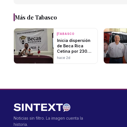
Más de
Tabasco
TABASCO
Inicia dispersión
de Beca Rica
Cetina por 230
MDP para el
hace 2d
regreso a clases
en Tabasco
Noticias sin filtro. La imagen cuenta la
historia.