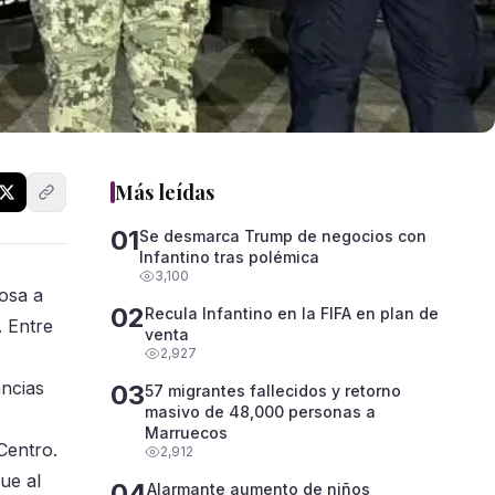
Más leídas
01
Se desmarca Trump de negocios con
Infantino tras polémica
3,100
osa a
02
Recula Infantino en la FIFA en plan de
. Entre
venta
2,927
ancias
03
57 migrantes fallecidos y retorno
masivo de 48,000 personas a
Marruecos
Centro.
2,912
ue al
04
Alarmante aumento de niños