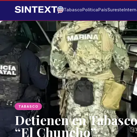
Tabasco
Política
País
Sureste
Intern
TABASCO
Detienen en Tabasco 
“El Chuncho”