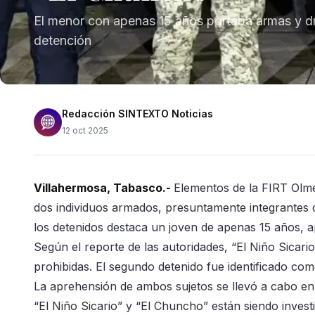
El menor con apenas 15 años portaba armas y 
detención
Redacción SINTEXTO Noticias
12 oct 2025
Villahermosa, Tabasco.-
Elementos de la FIRT Olm
dos individuos armados, presuntamente integrantes d
los detenidos destaca un joven de apenas 15 años, a
Según el reporte de las autoridades, “El Niño Sicar
prohibidas. El segundo detenido fue identificado com
La aprehensión de ambos sujetos se llevó a cabo en 
“El Niño Sicario” y “El Chuncho” están siendo investi