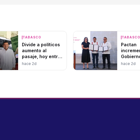
TABASCO
TABASC
Divide a políticos
Pactan
aumento al
increme
pasaje, hoy entra
Gobiern
en vigor
Tabasco
hace 2d
hace 2d
SUTSET
benefici
mil