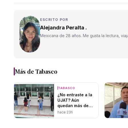
ESCRITO POR
Alejandra Peralta .
Mexicana de 28 años. Me gusta la lectura, viajar
Más de
Tabasco
TABASCO
¿No entraste a la
UJAT? Aún
quedan más de
1,400 lugares
hace 23h
disponibles