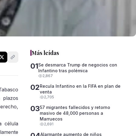
Más leídas
01
Se desmarca Trump de negocios con
Infantino tras polémica
2,867
02
Recula Infantino en la FIFA en plan de
 Tabasco
venta
2,705
a plazos
derecho,
03
57 migrantes fallecidos y retorno
masivo de 48,000 personas a
Marruecos
a célula
2,691
olamente
04
Alarmante aumento de niños