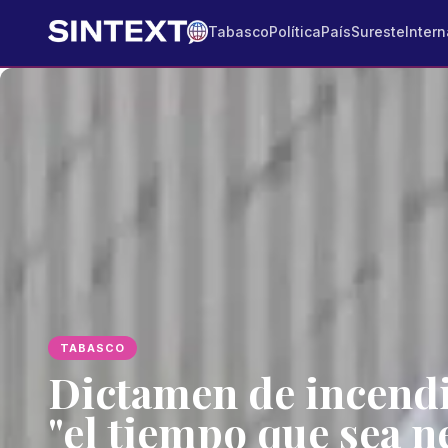
Tabasco
Política
País
Sureste
Intern
TABASCO
Dictamen de incendi
"el tiempo que sea n