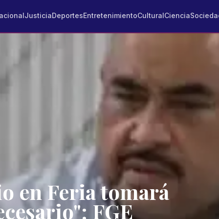
acional
Justicia
Deportes
Entretenimiento
Cultural
Ciencia
Socieda
o en Feria tomará
ecesario": FGE