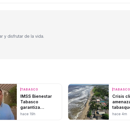
 y disfrutar de la vida.
TABASCO
TABASC
IMSS Bienestar
Crisis c
Tabasco
amenaza
garantiza
tabasqu
operatividad
hace 19h
hace 4m
hospitalaria