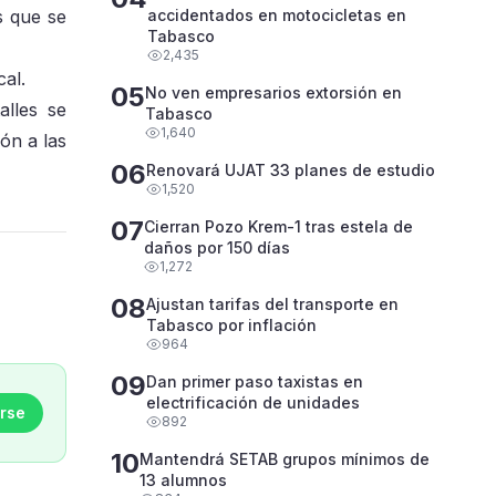
s que se
accidentados en motocicletas en
Tabasco
2,435
cal.
05
No ven empresarios extorsión en
alles se
Tabasco
1,640
ón a las
06
Renovará UJAT 33 planes de estudio
1,520
07
Cierran Pozo Krem-1 tras estela de
daños por 150 días
1,272
08
Ajustan tarifas del transporte en
Tabasco por inflación
964
09
Dan primer paso taxistas en
electrificación de unidades
rse
892
10
Mantendrá SETAB grupos mínimos de
13 alumnos