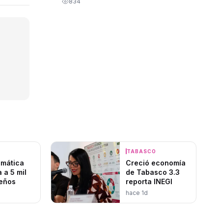
834
O
TABASCO
limática
Creció economía
 a 5 mil
de Tabasco 3.3
eños
reporta INEGI
hace 1d