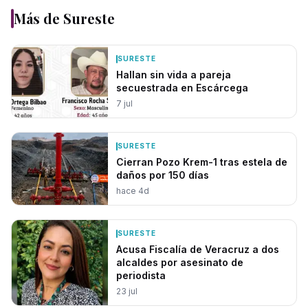
Milenio el Portal. Fue corresponsal de La Voz
Más de
Sureste
del Istmo para los periódicos Imagen de
Veracruz, Diario del Istmo y agencia Imagen
del Golfo. Fue coresponsal de la Opinión de
SURESTE
Poza Rica, MVS Poza Rica. Trabajó como
Hallan sin vida a pareja
reportero y conductor del noticiero
secuestrada en Escárcega
“Notimundo”, actualmente reportero de Los
Editores, Araucaria Digital, en el noticiero
7 jul
estatal de radio “Veracruz en Línea” por 96.9
fm y corresponsal desde 2008 de los
noticieros de Enfoque NRM.
SURESTE
Cierran Pozo Krem-1 tras estela de
daños por 150 días
hace 4d
SURESTE
Acusa Fiscalía de Veracruz a dos
alcaldes por asesinato de
periodista
23 jul