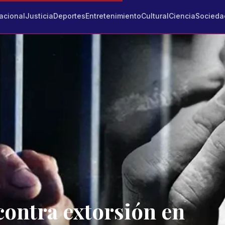
acional
Justicia
Deportes
Entretenimiento
Cultural
Ciencia
Socieda
ontra extorsión en