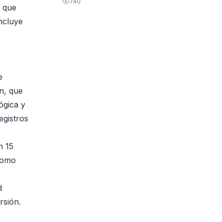
740
, que
incluye
e
ón, que
ógica y
egistros
n 15
 como
d
rsión.