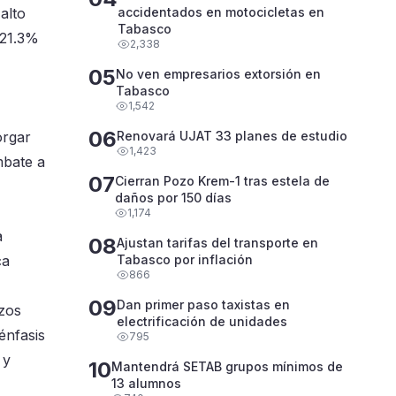
alto
accidentados en motocicletas en
Tabasco
 21.3%
2,338
05
No ven empresarios extorsión en
Tabasco
1,542
06
orgar
Renovará UJAT 33 planes de estudio
1,423
mbate a
07
Cierran Pozo Krem-1 tras estela de
daños por 150 días
1,174
a
08
Ajustan tarifas del transporte en
ca
Tabasco por inflación
866
09
Dan primer paso taxistas en
azos
electrificación de unidades
énfasis
795
 y
10
Mantendrá SETAB grupos mínimos de
13 alumnos