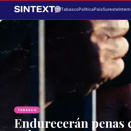
Tabasco
Política
País
Sureste
Intern
TABASCO
Endurecerán penas c