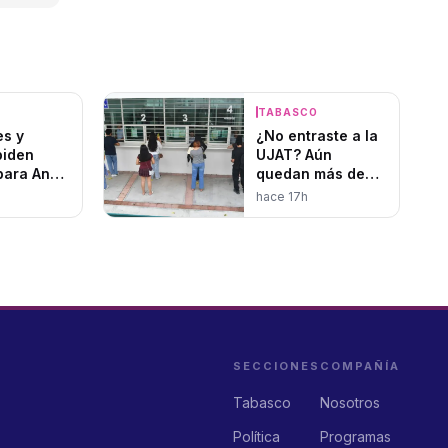
O
TABASCO
es y
¿No entraste a la
piden
UJAT? Aún
 para Andy
quedan más de
miento
1,400 lugares
hace 17h
no
disponibles
o
SECCIONES
COMPAÑÍA
Tabasco
Nosotros
Política
Programas