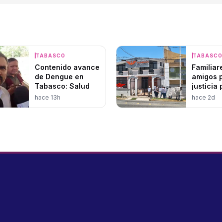
TABASCO
TABASC
Contenido avance
Familiar
de Dengue en
amigos 
Tabasco: Salud
justicia
en Movi
hace 13h
hace 2d
Ciudada
Tabasc