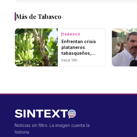
Más de
Tabasco
TABASCO
Enfrentan crisis
plataneros
tabasqueños,
esperan resurgir
hace 14h
Noticias sin filtro. La imagen cuenta la
historia.