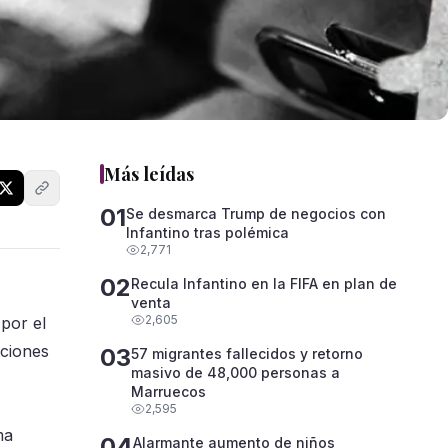
Más leídas
01
Se desmarca Trump de negocios con
Infantino tras polémica
2,771
02
Recula Infantino en la FIFA en plan de
venta
2,605
por el
aciones
03
57 migrantes fallecidos y retorno
masivo de 48,000 personas a
Marruecos
2,595
ma
04
Alarmante aumento de niños