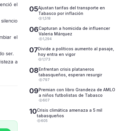
enció el
05
Ajustan tarifas del transporte en
Tabasco por inflación
1,518
silencio
06
Capturan a homicida de influencer
Valeria Márquez
mbiar el
1,294
07
Divide a políticos aumento al pasaje,
o ser.
hoy entra en vigor
1,173
isteza a
08
Enfrentan crisis plataneros
tabasqueños, esperan resurgir
797
09
Premian con libro Grandeza de AMLO
a niños futbolistas de Tabasco
607
10
Crisis climática amenaza a 5 mil
tabasqueños
605