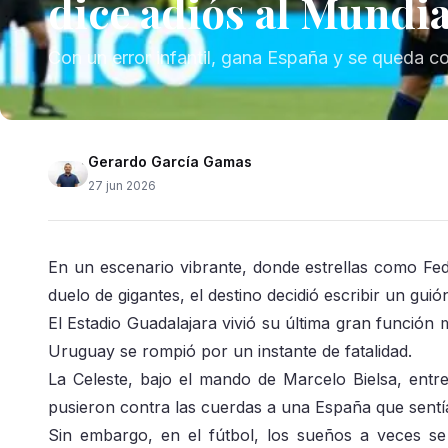
dice adiós al Mundia
Con un error infantil, gana España y se queda co
Gerardo García Gamas
27 jun 2026
En un escenario vibrante, donde estrellas como Fe
duelo de gigantes, el destino decidió escribir un guió
El Estadio Guadalajara vivió su última gran función
Uruguay se rompió por un instante de fatalidad.
La Celeste, bajo el mando de Marcelo Bielsa, ent
pusieron contra las cuerdas a una España que sentí
Sin embargo, en el fútbol, los sueños a veces 