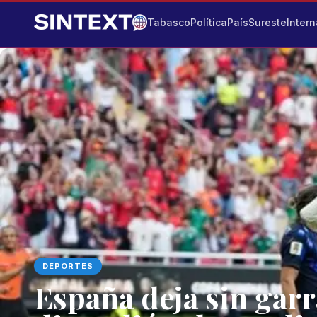
Tabasco
Política
País
Sureste
Intern
DEPORTES
España deja sin gar