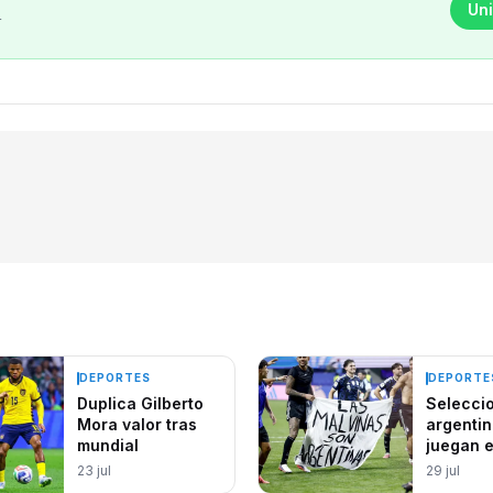
Uni
r
DEPORTES
DEPORTE
Duplica Gilberto
Selecci
Mora valor tras
argenti
mundial
juegan 
Inglater
23 jul
29 jul
mayor s