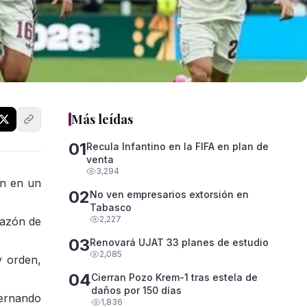
Más leídas
01
Recula Infantino en la FIFA en plan de
venta
3,294
an en un
02
No ven empresarios extorsión en
Tabasco
2,227
razón de
03
Renovará UJAT 33 planes de estudio
2,085
y orden,
04
Cierran Pozo Krem-1 tras estela de
daños por 150 días
Fernando
1,836