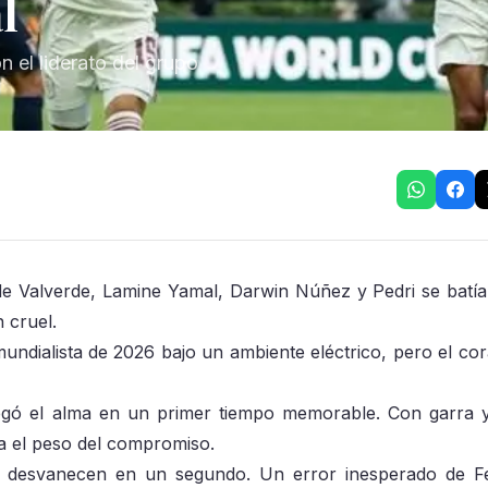
l
n el liderato del grupo
de Valverde, Lamine Yamal, Darwin Núñez y Pedri se batí
n cruel.
 mundialista de 2026 bajo un ambiente eléctrico, pero el co
regó el alma en un primer tiempo memorable. Con garra 
a el peso del compromiso.
se desvanecen en un segundo. Un error inesperado de 