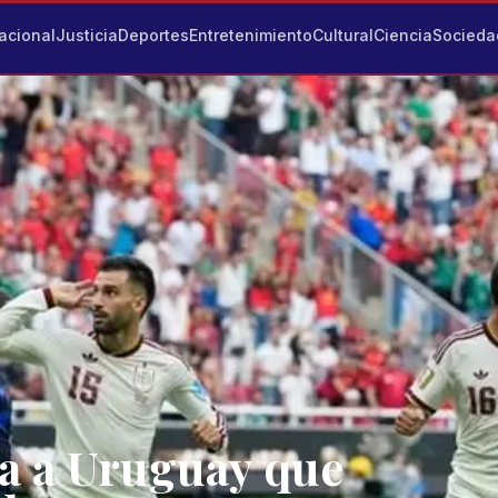
acional
Justicia
Deportes
Entretenimiento
Cultural
Ciencia
Socieda
ra a Uruguay que