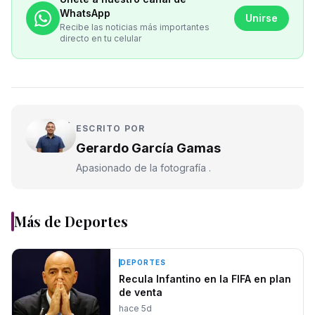
WhatsApp
Unirse
Recibe las noticias más importantes
directo en tu celular
ESCRITO POR
Gerardo García Gamas
Apasionado de la fotografía .
Más de
Deportes
DEPORTES
Recula Infantino en la FIFA en plan
de venta
hace 5d