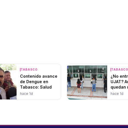
TABASCO
TABASC
Contenido avance
¿No entr
de Dengue en
UJAT? A
Tabasco: Salud
quedan 
1,400 lu
hace 1d
hace 1d
disponib