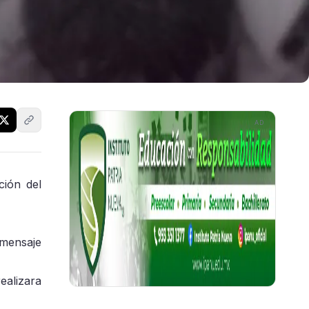
AD
ción del
 mensaje
ealizara