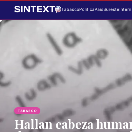
Tabasco
Política
País
Sureste
Intern
TABASCO
Hallan cabeza human