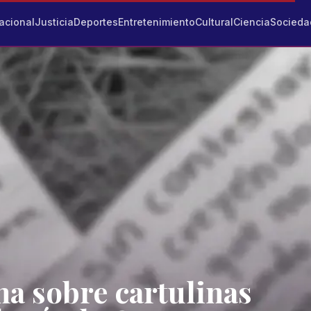
acional
Justicia
Deportes
Entretenimiento
Cultural
Ciencia
Socieda
a sobre cartulinas