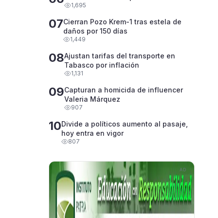
1,695
07
Cierran Pozo Krem-1 tras estela de
daños por 150 días
1,449
08
Ajustan tarifas del transporte en
Tabasco por inflación
1,131
09
Capturan a homicida de influencer
Valeria Márquez
907
10
Divide a políticos aumento al pasaje,
hoy entra en vigor
807
AD