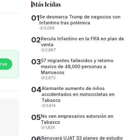
Más leídas
01
Se desmarca Trump de negocios con
Infantino tras polémica
3,058
02
Recula Infantino en la FIFA en plan de
venta
2,887
03
57 migrantes fallecidos y retorno
rse
masivo de 48,000 personas a
Marruecos
2,872
04
Alarmante aumento de niños
accidentados en motocicletas en
Tabasco
2,614
05
No ven empresarios extorsión en
Tabasco
1,824
06
Renovará UJAT 33 planes de estudio