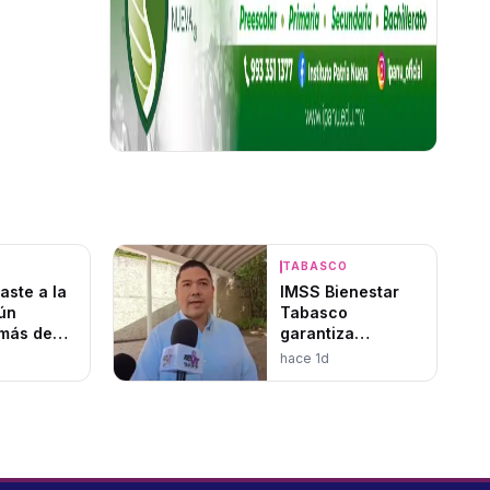
O
TABASCO
aste a la
IMSS Bienestar
ún
Tabasco
más de
garantiza
gares
operatividad
hace 1d
les
hospitalaria