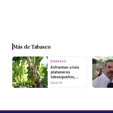
Más de
Tabasco
TABASCO
Enfrentan crisis
plataneros
tabasqueños,
esperan resurgir
hace 1d