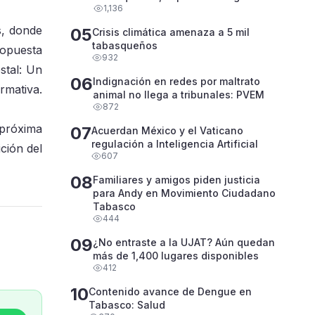
1,136
s, donde
05
Crisis climática amenaza a 5 mil
tabasqueños
ropuesta
932
stal: Un
06
Indignación en redes por maltrato
rmativa.
animal no llega a tribunales: PVEM
872
 próxima
07
Acuerdan México y el Vaticano
regulación a Inteligencia Artificial
ción del
607
08
Familiares y amigos piden justicia
para Andy en Movimiento Ciudadano
Tabasco
444
09
¿No entraste a la UJAT? Aún quedan
más de 1,400 lugares disponibles
412
10
Contenido avance de Dengue en
Tabasco: Salud