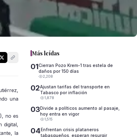
Más leídas
01
Cierran Pozo Krem-1 tras estela de
daños por 150 días
2,208
02
Ajustan tarifas del transporte en
tiérrez,
Tabasco por inflación
1,878
endo una
03
Divide a políticos aumento al pasaje,
hoy entra en vigor
), no es
1,515
digital,
04
Enfrentan crisis plataneros
ante, la
tabasqueños, esperan resurgir