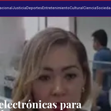
acional
Justicia
Deportes
Entretenimiento
Cultural
Ciencia
Socieda
electrónicas para