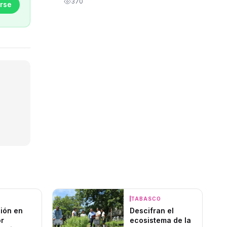
370
rse
O
TABASCO
ión en
Descifran el
or
ecosistema de la