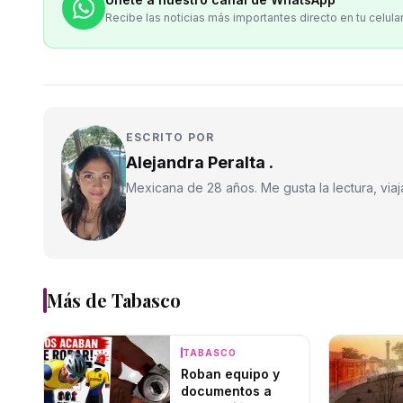
Recibe las noticias más importantes directo en tu celula
ESCRITO POR
Alejandra Peralta .
Mexicana de 28 años. Me gusta la lectura, viajar
Más de
Tabasco
TABASCO
Roban equipo y
documentos a