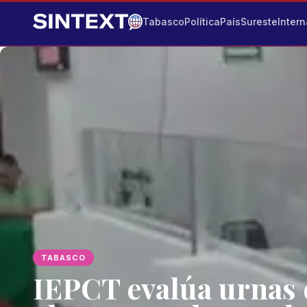
Tabasco
Política
País
Sureste
Intern
TABASCO
IEPCT evalúa urnas 