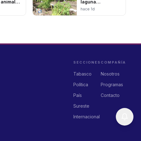
 animal
laguna
 a
Chaschoc–Sejá
hace 1d
es: PVEM
en Tabasco
SECCIONES
COMPAÑÍA
Tabasco
Nosotros
Política
Programas
País
Contacto
Sureste
Internacional