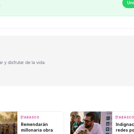
Uni
r
 y disfrutar de la vida.
TABASCO
TABASC
Remendarán
Indignac
millonaria obra
redes p