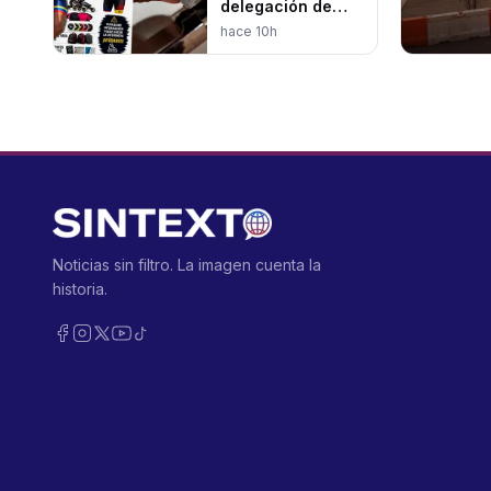
delegación de
patinaje de
hace 10h
Ecuador en
Olimpia XXI
Tabasco
Noticias sin filtro. La imagen cuenta la
historia.