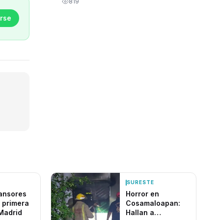
819
rse
SURESTE
ansores
Horror en
 primera
Cosamaloapan:
Madrid
Hallan a