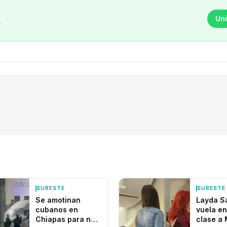
Uni
r
SURESTE
SURESTE
Se amotinan
Layda S
cubanos en
vuela en
Chiapas para no
clase a 