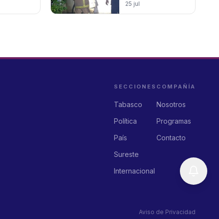
comerciante
25 jul
atada y calcinada
en su vivienda
SECCIONES
COMPAÑÍA
Tabasco
Nosotros
Política
Programas
País
Contacto
Sureste
Internacional
Aviso de Privacidad