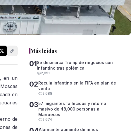
Más leídas
01
Se desmarca Trump de negocios con
Infantino tras polémica
2,851
s, en un
02
Recula Infantino en la FIFA en plan de
e Moscas
venta
2,688
icada en
ecuarias
03
57 migrantes fallecidos y retorno
masivo de 48,000 personas a
Marruecos
ierno de
2,674
lones de
04
Alarmante aumento de niños