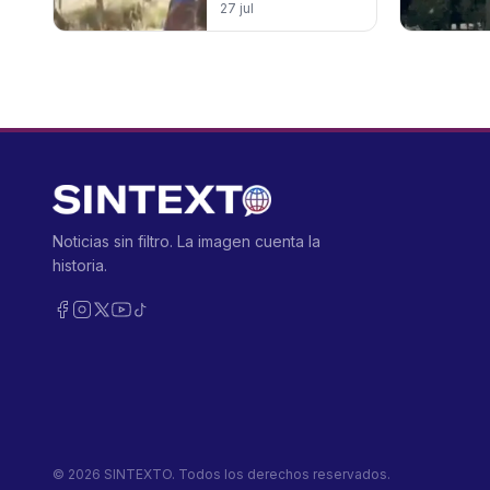
agresores ya
27 jul
están
identificados
Noticias sin filtro. La imagen cuenta la
historia.
©
2026
SINTEXTO. Todos los derechos reservados.