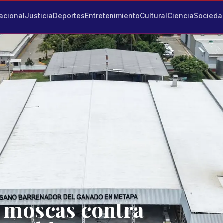
acional
Justicia
Deportes
Entretenimiento
Cultural
Ciencia
Socieda
 moscas contra