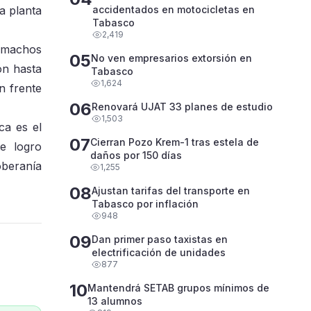
ca planta
accidentados en motocicletas en
Tabasco
2,419
e machos
05
No ven empresarios extorsión en
ón hasta
Tabasco
1,624
n frente
06
Renovará UJAT 33 planes de estudio
1,503
ca es el
07
Cierran Pozo Krem-1 tras estela de
e logro
daños por 150 días
oberanía
1,255
08
Ajustan tarifas del transporte en
Tabasco por inflación
948
09
Dan primer paso taxistas en
electrificación de unidades
877
10
Mantendrá SETAB grupos mínimos de
13 alumnos