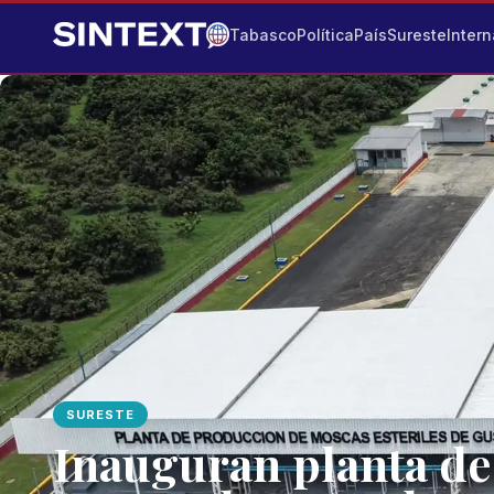
Tabasco
Política
País
Sureste
Intern
SURESTE
Inauguran planta de