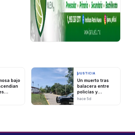
JUSTICIA
mosa bajo
Un muerto tras
ncendian
balacera entre
es
policías y
os
presuntos
hace 5d
asaltantes