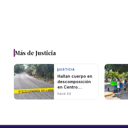
Más de
Justicia
JUSTICIA
Hallan cuerpo en
descomposición
en Centro
presuntamente de
hace 2d
joven
desaparecido