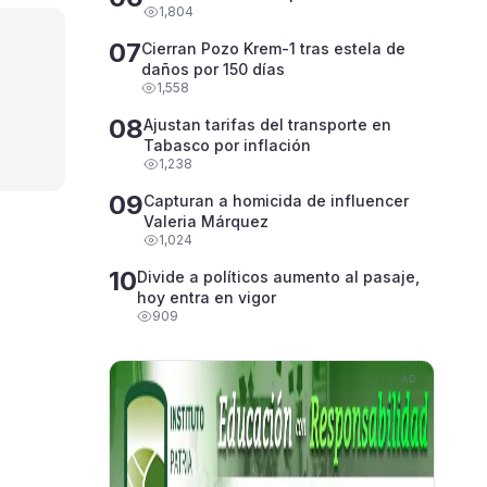
1,804
07
Cierran Pozo Krem-1 tras estela de
daños por 150 días
1,558
08
Ajustan tarifas del transporte en
Tabasco por inflación
1,238
09
Capturan a homicida de influencer
Valeria Márquez
1,024
10
Divide a políticos aumento al pasaje,
hoy entra en vigor
909
AD