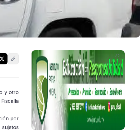
AD
o y otro
Fiscalía
ción por
 sujetos