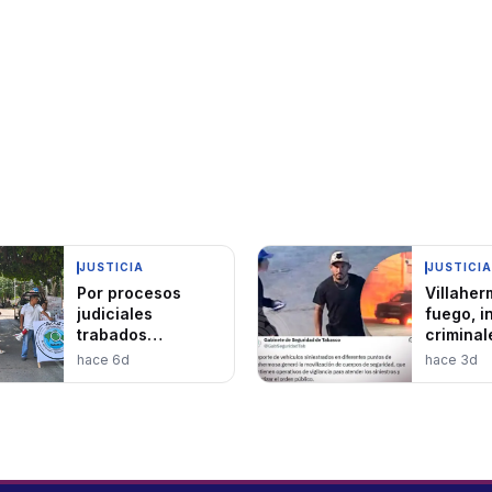
JUSTICIA
JUSTICIA
Por procesos
Villaher
judiciales
fuego, i
trabados
criminal
bloquean familias
vehícul
hace 6d
hace 3d
Paseo
Usumacinta