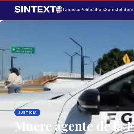
Tabasco
Política
País
Sureste
Intern
JUSTICIA
Muere agente de la 