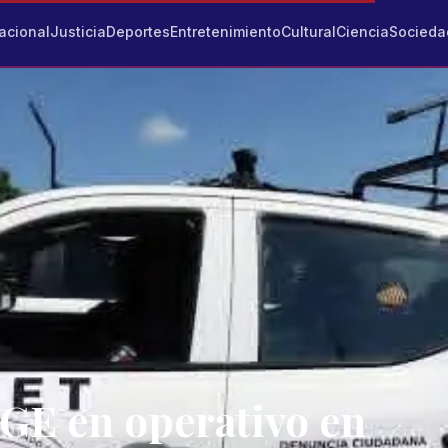
acional
Justicia
Deportes
Entretenimiento
Cultural
Ciencia
Socieda
FGE en operativo en