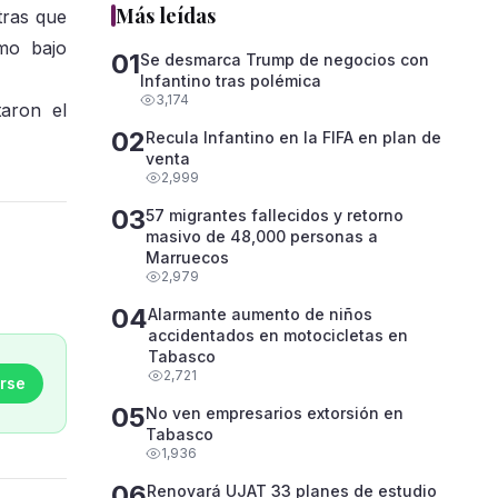
Más leídas
tras que
omo bajo
01
Se desmarca Trump de negocios con
Infantino tras polémica
3,174
aron el
02
Recula Infantino en la FIFA en plan de
venta
2,999
03
57 migrantes fallecidos y retorno
masivo de 48,000 personas a
Marruecos
2,979
04
Alarmante aumento de niños
accidentados en motocicletas en
Tabasco
2,721
rse
05
No ven empresarios extorsión en
Tabasco
1,936
06
Renovará UJAT 33 planes de estudio