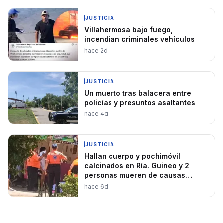
JUSTICIA
Villahermosa bajo fuego,
incendian criminales vehículos
hace 2d
JUSTICIA
Un muerto tras balacera entre
policías y presuntos asaltantes
hace 4d
JUSTICIA
Hallan cuerpo y pochimóvil
calcinados en Ría. Guineo y 2
personas mueren de causas
naturales en Centro y Nacajuca
hace 6d