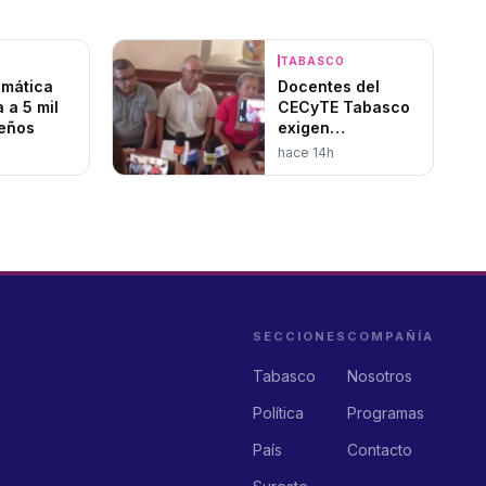
O
TABASCO
limática
Docentes del
 a 5 mil
CECyTE Tabasco
eños
exigen
basificación
hace 14h
acusan años de
bloqueos y
nepotismo
sindical
SECCIONES
COMPAÑÍA
Tabasco
Nosotros
Política
Programas
País
Contacto