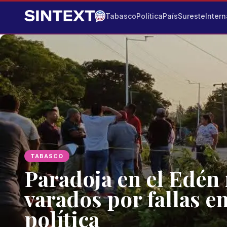
Tabasco
Política
País
Sureste
Intern
TABASCO
Paradoja en el Edén 
varados por fallas e
política