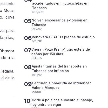
esidente
accidentados en motocicletas en
Tabasco
lo Mora.
2,696
ex, cuya
05
No ven empresarios extorsión en
Tabasco
1,912
via para
06
amilias,
Renovará UJAT 33 planes de estudio
1,781
07
Cierran Pozo Krem-1 tras estela de
 Obrador
daños por 150 días
ndo a la
1,535
08
Ajustan tarifas del transporte en
llegada,
Tabasco por inflación
1,212
ud de la
09
Capturan a homicida de influencer
Valeria Márquez
998
10
Divide a políticos aumento al pasaje,
hoy entra en vigor