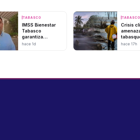
TABASCO
TABASC
IMSS Bienestar
Crisis c
Tabasco
amenaza
garantiza
tabasqu
operatividad
hace 1d
hace 17h
hospitalaria