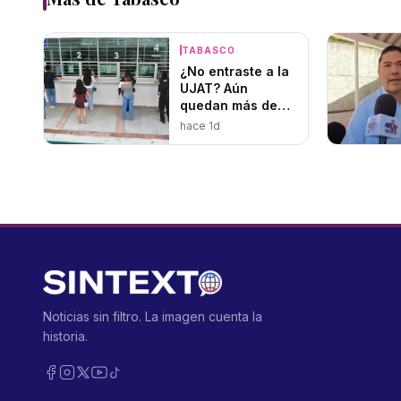
TABASCO
¿No entraste a la
UJAT? Aún
quedan más de
1,400 lugares
hace 1d
disponibles
Noticias sin filtro. La imagen cuenta la
historia.