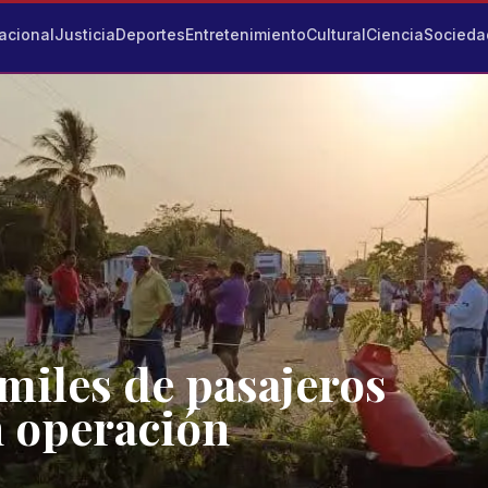
acional
Justicia
Deportes
Entretenimiento
Cultural
Ciencia
Socieda
miles de pasajeros
n operación