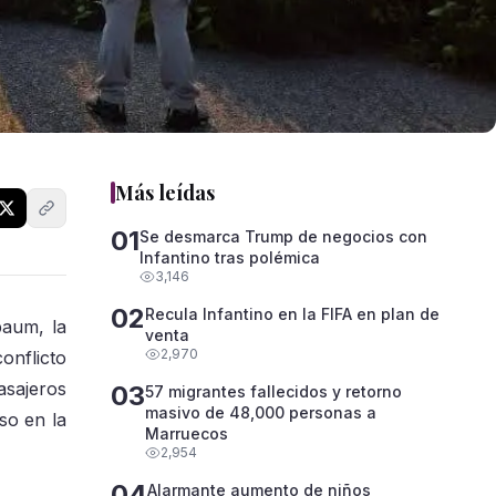
Más leídas
01
Se desmarca Trump de negocios con
Infantino tras polémica
3,146
02
Recula Infantino en la FIFA en plan de
baum, la
venta
2,970
onflicto
asajeros
03
57 migrantes fallecidos y retorno
masivo de 48,000 personas a
so en la
Marruecos
2,954
04
Alarmante aumento de niños