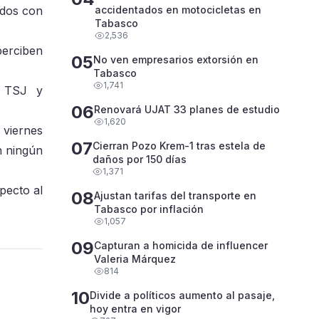
ldos con
accidentados en motocicletas en
Tabasco
2,536
perciben
05
No ven empresarios extorsión en
Tabasco
1,741
l TSJ y
06
Renovará UJAT 33 planes de estudio
1,620
 viernes
07
Cierran Pozo Krem-1 tras estela de
n ningún
daños por 150 días
1,371
pecto al
08
Ajustan tarifas del transporte en
Tabasco por inflación
1,057
09
Capturan a homicida de influencer
Valeria Márquez
814
10
Divide a políticos aumento al pasaje,
hoy entra en vigor