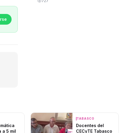
727
rse
O
TABASCO
limática
Docentes del
 a 5 mil
CECyTE Tabasco