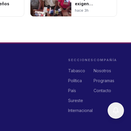
eños
exigen
basificación
hace 3h
acusan años de
bloqueos y
nepotismo
sindical
SECCIONES
COMPAÑÍA
Tabasco
Nosotros
Política
Programas
País
Contacto
Sureste
Internacional