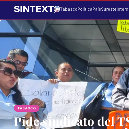
Tabasco
Política
País
Sureste
Intern
TABASCO
Pide sindicato del 