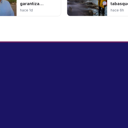
garantiza
tabasqu
operatividad
hace 1d
hace 6h
hospitalaria