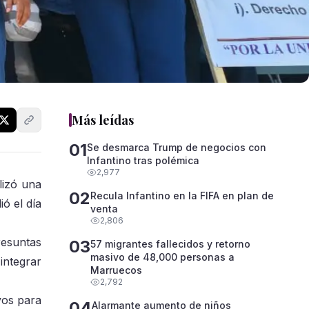
Más leídas
01
Se desmarca Trump de negocios con
Infantino tras polémica
2,977
lizó una
02
Recula Infantino en la FIFA en plan de
ó el día
venta
2,806
resuntas
03
57 migrantes fallecidos y retorno
masivo de 48,000 personas a
integrar
Marruecos
2,792
yos para
04
Alarmante aumento de niños