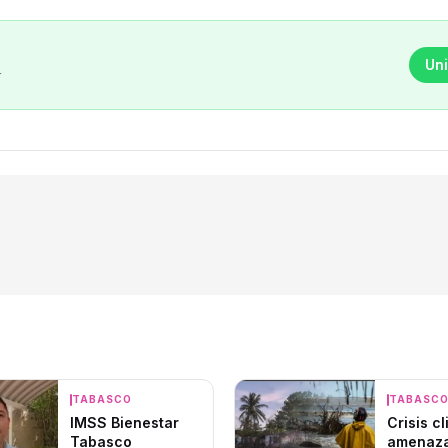
Uni
r
TABASCO
TABASC
IMSS Bienestar
Crisis c
Tabasco
amenaza