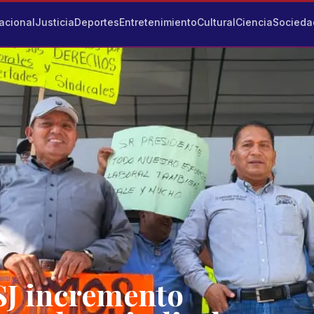
acional
Justicia
Deportes
Entretenimiento
Cultural
Ciencia
Socieda
TSJ incremento