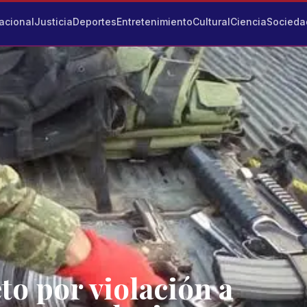
acional
Justicia
Deportes
Entretenimiento
Cultural
Ciencia
Socieda
o por violación a