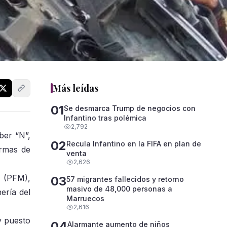
Más leídas
01
Se desmarca Trump de negocios con
Infantino tras polémica
2,792
ber “N”,
02
Recula Infantino en la FIFA en plan de
Armas de
venta
2,626
l (PFM),
03
57 migrantes fallecidos y retorno
masivo de 48,000 personas a
ería del
Marruecos
2,616
y puesto
04
Alarmante aumento de niños