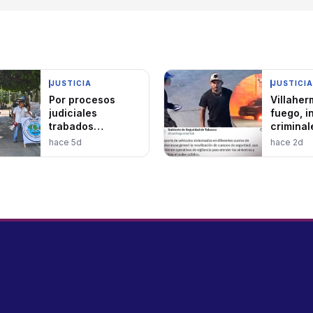
JUSTICIA
JUSTICIA
Por procesos
Villaher
judiciales
fuego, i
trabados
criminal
bloquean familias
vehícul
hace 5d
hace 2d
Paseo
Usumacinta