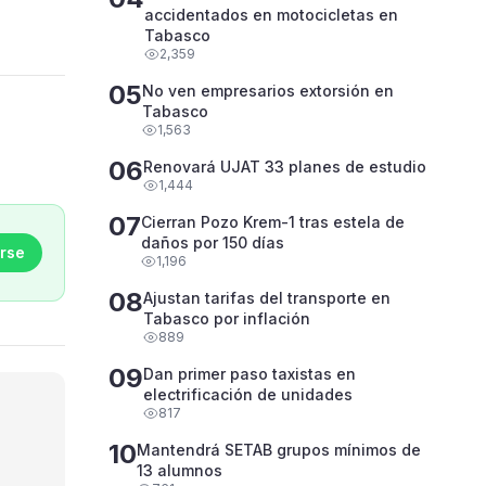
accidentados en motocicletas en
Tabasco
2,359
05
No ven empresarios extorsión en
Tabasco
1,563
06
Renovará UJAT 33 planes de estudio
1,444
07
Cierran Pozo Krem-1 tras estela de
daños por 150 días
rse
1,196
08
Ajustan tarifas del transporte en
Tabasco por inflación
889
09
Dan primer paso taxistas en
electrificación de unidades
817
10
Mantendrá SETAB grupos mínimos de
13 alumnos