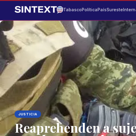
Tabasco
Política
País
Sureste
Intern
JUSTICIA
Reaprehenden a sujet