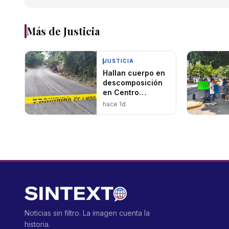
Más de
Justicia
JUSTICIA
Hallan cuerpo en
descomposición
en Centro
presuntamente de
hace 1d
joven
desaparecido
Noticias sin filtro. La imagen cuenta la
historia.