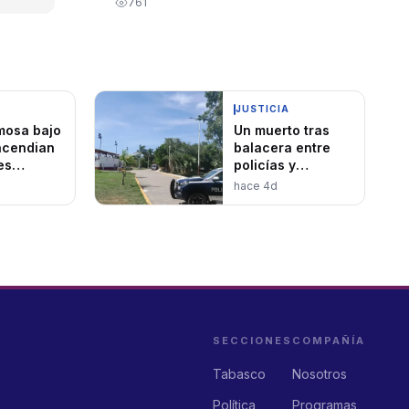
761
JUSTICIA
mosa bajo
Un muerto tras
ncendian
balacera entre
es
policías y
os
presuntos
hace 4d
asaltantes
SECCIONES
COMPAÑÍA
Tabasco
Nosotros
Política
Programas