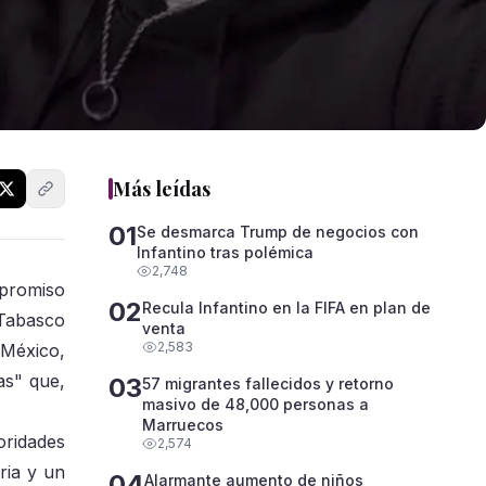
Más leídas
01
Se desmarca Trump de negocios con
Infantino tras polémica
2,748
mpromiso
02
Recula Infantino en la FIFA en plan de
 Tabasco
venta
2,583
 México,
as" que,
03
57 migrantes fallecidos y retorno
masivo de 48,000 personas a
Marruecos
oridades
2,574
ria y un
04
Alarmante aumento de niños