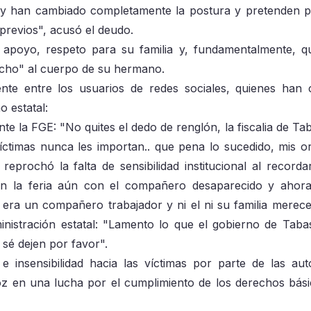
 hoy han cambiado completamente la postura y pretenden 
previos", acusó el deudo.
 apoyo, respeto para su familia y, fundamentalmente, q
echo" al cuerpo de su hermano.
te entre los usuarios de redes sociales, quienes han c
o estatal:
te la FGE: "No quites el dedo de renglón, la fiscalia de Ta
víctimas nunca les importan.. que pena lo sucedido, mis o
eprochó la falta de sensibilidad institucional al recorda
con la feria aún con el compañero desaparecido y ahor
ra un compañero trabajador y ni el ni su familia merece
ministración estatal: "Lamento lo que el gobierno de Tab
 sé dejen por favor".
 insensibilidad hacia las víctimas por parte de las aut
roz en una lucha por el cumplimiento de los derechos bási