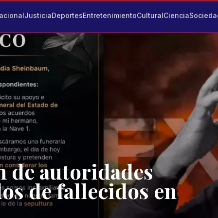
acional
Justicia
Deportes
Entretenimiento
Cultural
Ciencia
Socieda
 de autoridades
os de fallecidos en