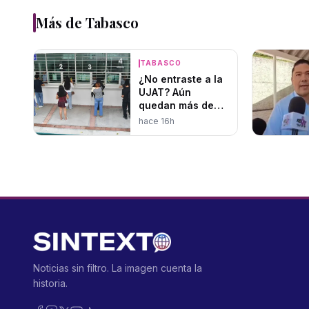
Más de
Tabasco
TABASCO
¿No entraste a la
UJAT? Aún
quedan más de
1,400 lugares
hace 16h
disponibles
Noticias sin filtro. La imagen cuenta la
historia.