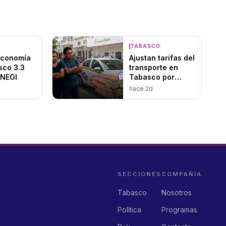
O
TABASCO
economía
Ajustan tarifas del
sco 3.3
transporte en
INEGI
Tabasco por
inflación
hace 2d
SECCIONES
COMPAÑÍA
Tabasco
Nosotros
Política
Programas