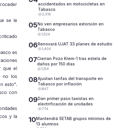
proceder
accidentados en motocicletas en
Tabasco
2,316
ue se le
05
No ven empresarios extorsión en
Tabasco
1,524
riticado
06
Renovará UJAT 33 planes de estudio
1,404
basco es
07
Cierran Pozo Krem-1 tras estela de
raciones
daños por 150 días
r que el
1,154
a no los
08
Ajustan tarifas del transporte en
n esto".
Tabasco por inflación
847
asco con
09
Dan primer paso taxistas en
electrificación de unidades
oridades
774
cos y la
10
Mantendrá SETAB grupos mínimos de
13 alumnos