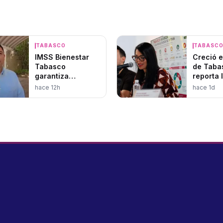
TABASCO
TABASC
IMSS Bienestar
Creció 
Tabasco
de Taba
garantiza
reporta 
operatividad
hace 12h
hace 1d
hospitalaria