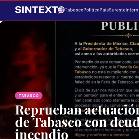
Tabasco
Política
País
Sureste
Intern
TABASCO
Reprueban actuación
de Tabasco con deud
incendio