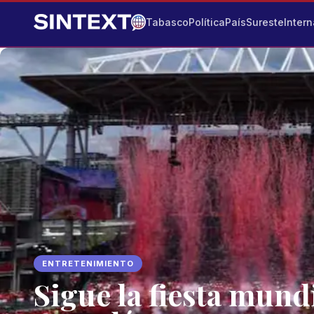
Tabasco
Política
País
Sureste
Intern
ENTRETENIMIENTO
Sigue la fiesta mund