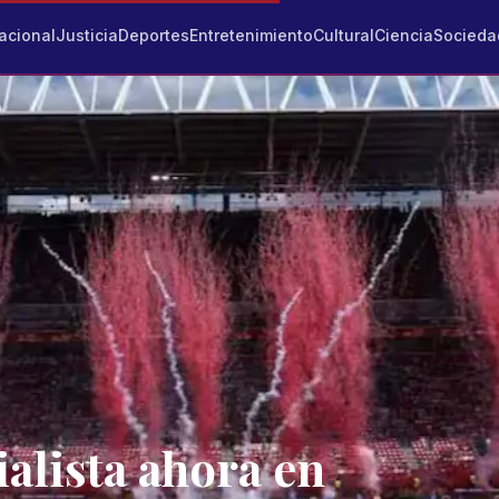
acional
Justicia
Deportes
Entretenimiento
Cultural
Ciencia
Socieda
ialista ahora en