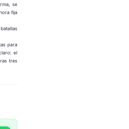
orma, se
ora fija
batallas
tas para
laro: el
ras tres