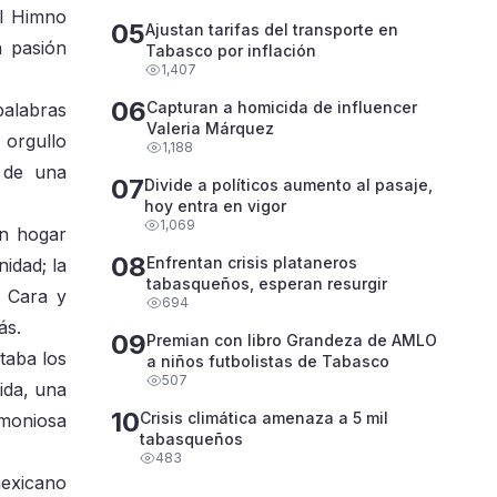
el Himno
05
Ajustan tarifas del transporte en
a pasión
Tabasco por inflación
1,407
06
Capturan a homicida de influencer
palabras
Valeria Márquez
 orgullo
1,188
o de una
07
Divide a políticos aumento al pasaje,
hoy entra en vigor
1,069
un hogar
08
Enfrentan crisis plataneros
idad; la
tabasqueños, esperan resurgir
a Cara y
694
ás.
09
Premian con libro Grandeza de AMLO
staba los
a niños futbolistas de Tabasco
507
ida, una
10
Crisis climática amenaza a 5 mil
rmoniosa
tabasqueños
483
mexicano