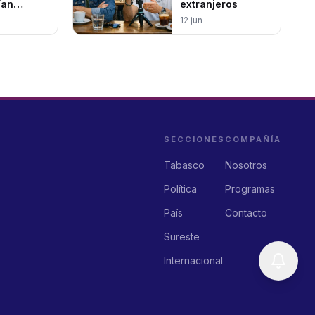
ían
extranjeros
nte el
12 jun
SECCIONES
COMPAÑÍA
Tabasco
Nosotros
Política
Programas
País
Contacto
Sureste
Internacional