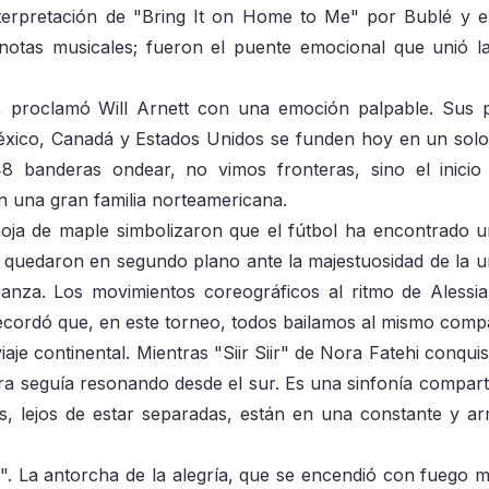
nterpretación de "Bring It on Home to Me" por Bublé y 
notas musicales; fueron el puente emocional que unió l
, proclamó Will Arnett con una emoción palpable. Sus 
co, Canadá y Estados Unidos se funden hoy en un solo
8 banderas ondear, no vimos fronteras, sino el inici
n una gran familia norteamericana.
hoja de maple simbolizaron que el fútbol ha encontrado 
s quedaron en segundo plano ante la majestuosidad de la un
za. Los movimientos coreográficos al ritmo de Alessi
recordó que, en este torneo, todos bailamos al mismo comp
iaje continental. Mientras "Siir Siir" de Nora Fatehi conqui
ra seguía resonando desde el sur. Es una sinfonía compart
, lejos de estar separadas, están en una constante y a
". La antorcha de la alegría, que se encendió con fuego 