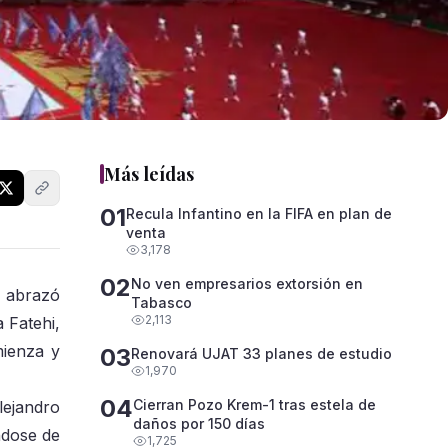
Más leídas
01
Recula Infantino en la FIFA en plan de
venta
3,178
02
No ven empresarios extorsión en
e abrazó
Tabasco
2,113
 Fatehi,
mienza y
03
Renovará UJAT 33 planes de estudio
1,970
04
Cierran Pozo Krem-1 tras estela de
lejandro
daños por 150 días
ndose de
1,725