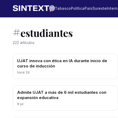
Tabasco
Política
País
Sureste
Intern
#
estudiantes
222 artículos
UJAT innova con ética en IA durante inicio de
curso de inducción
hace 2d
Admite UJAT a más de 6 mil estudiantes con
expansión educativa
8 jul