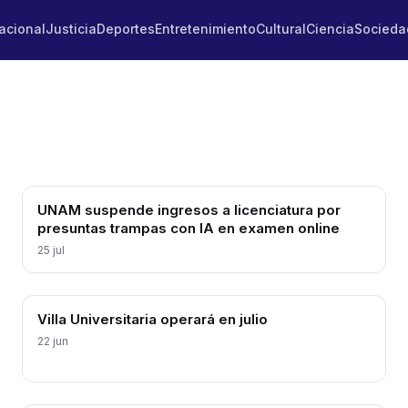
acional
Justicia
Deportes
Entretenimiento
Cultural
Ciencia
Socieda
UNAM suspende ingresos a licenciatura por
presuntas trampas con IA en examen online
25 jul
Villa Universitaria operará en julio
22 jun