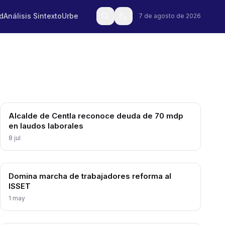
d
Análisis Sintexto
Urbe
7 de agosto de 2026
Alcalde de Centla reconoce deuda de 70 mdp
en laudos laborales
8 jul
Domina marcha de trabajadores reforma al
ISSET
1 may