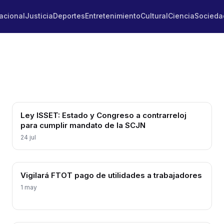
acional
Justicia
Deportes
Entretenimiento
Cultural
Ciencia
Socieda
Ley ISSET: Estado y Congreso a contrarreloj
para cumplir mandato de la SCJN
24 jul
Vigilará FTOT pago de utilidades a trabajadores
1 may