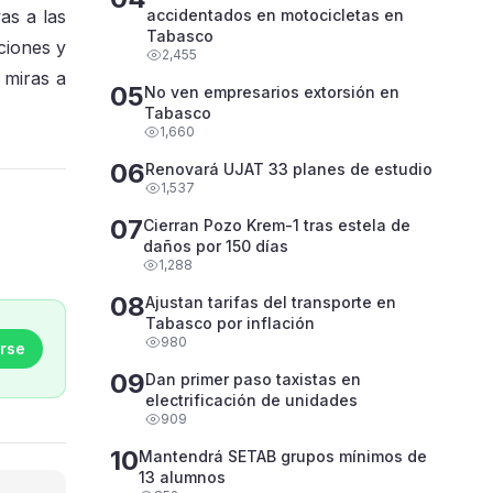
as a las
accidentados en motocicletas en
Tabasco
aciones y
2,455
 miras a
05
No ven empresarios extorsión en
Tabasco
1,660
06
Renovará UJAT 33 planes de estudio
1,537
07
Cierran Pozo Krem-1 tras estela de
daños por 150 días
1,288
08
Ajustan tarifas del transporte en
Tabasco por inflación
980
rse
09
Dan primer paso taxistas en
electrificación de unidades
909
10
Mantendrá SETAB grupos mínimos de
13 alumnos