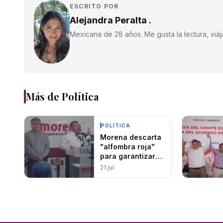
ESCRITO POR
Alejandra Peralta .
Mexicana de 28 años. Me gusta la lectura, viajar
Más de
Política
POLÍTICA
Morena descarta
"alfombra roja"
para garantizar
candidatura para
21 jul
"Andy" López
Beltrán