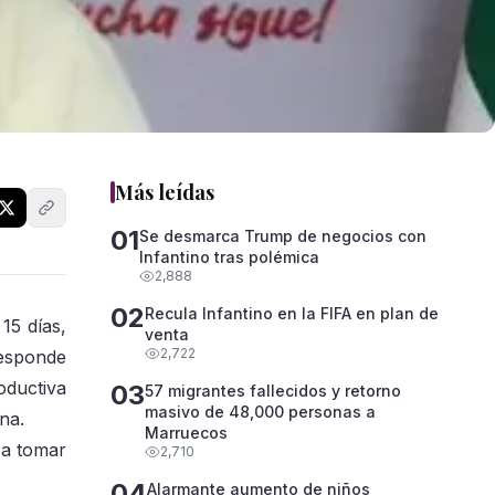
Más leídas
01
Se desmarca Trump de negocios con
Infantino tras polémica
2,888
02
Recula Infantino en la FIFA en plan de
15 días,
venta
2,722
responde
oductiva
03
57 migrantes fallecidos y retorno
masivo de 48,000 personas a
na.
Marruecos
 a tomar
2,710
04
Alarmante aumento de niños