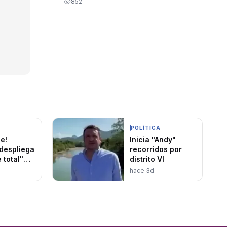
852
POLÍTICA
le!
Inicia "Andy"
despliega
recorridos por
 total"
distrito VI
teger a
hace 3d
pez
de la
ón