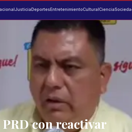
acional
Justicia
Deportes
Entretenimiento
Cultural
Ciencia
Socieda
 PRD con reactivar