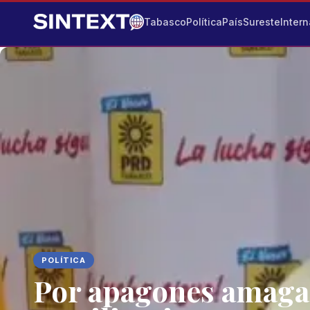
Tabasco
Política
País
Sureste
Intern
POLÍTICA
Por apagones amaga