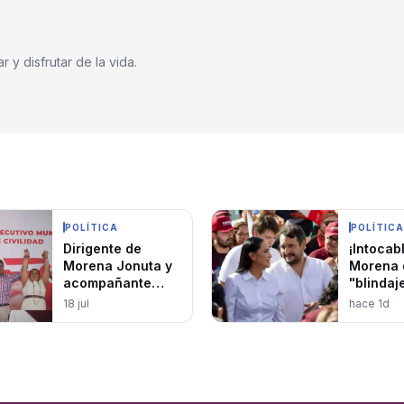
 y disfrutar de la vida.
POLÍTICA
POLÍTICA
Dirigente de
¡Intocab
Morena Jonuta y
Morena 
acompañante
"blindaje
habrían sido
para pro
18 jul
hace 1d
privados de la
Andy Ló
libertad
Beltrán 
oposici