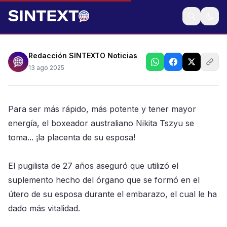
• El pugilista de 27 años aseguró que utilizó el
suplemento hecho del órgano que se formó en el
útero de su esposa durante el embarazo, el cual le
ha dado más vitalidad
Redacción SINTEXTO Noticias
13 ago 2025
Para ser más rápido, más potente y tener mayor
energía, el boxeador australiano Nikita Tszyu se
toma... ¡la placenta de su esposa!
El pugilista de 27 años aseguró que utilizó el
suplemento hecho del órgano que se formó en el
útero de su esposa durante el embarazo, el cual le ha
dado más vitalidad.