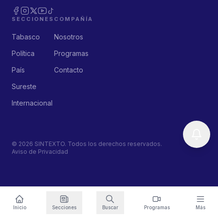
SECCIONES
COMPAÑÍA
Tabasco
Nosotros
Política
Programas
País
Contacto
Sureste
Internacional
©
2026
SINTEXTO. Todos los derechos reservados.
Aviso de Privacidad
Inicio
Secciones
Buscar
Programas
Más