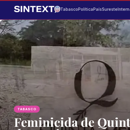
Tabasco
Política
País
Sureste
Intern
TABASCO
Feminicida de Quint