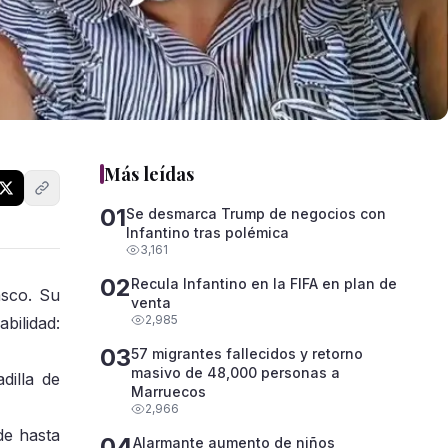
Más leídas
01
Se desmarca Trump de negocios con
Infantino tras polémica
3,161
02
Recula Infantino en la FIFA en plan de
asco. Su
venta
2,985
bilidad:
03
57 migrantes fallecidos y retorno
masivo de 48,000 personas a
dilla de
Marruecos
2,966
de hasta
04
Alarmante aumento de niños