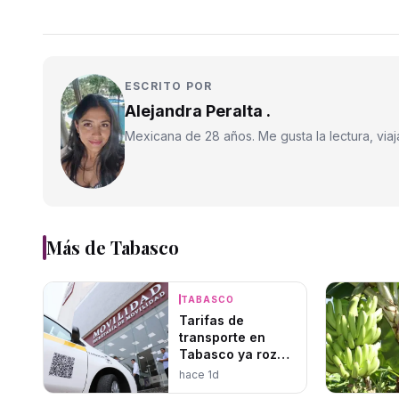
ESCRITO POR
Alejandra Peralta .
Mexicana de 28 años. Me gusta la lectura, viajar
Más de
Tabasco
TABASCO
Tarifas de
transporte en
Tabasco ya rozan
precios de Uber y
hace 1d
Didi