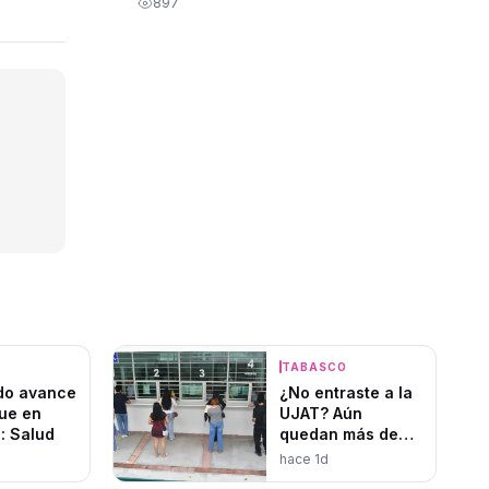
897
O
TABASCO
do avance
¿No entraste a la
ue en
UJAT? Aún
: Salud
quedan más de
1,400 lugares
hace 1d
disponibles