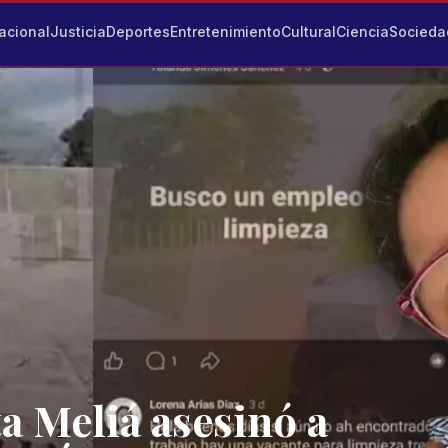
acional
Justicia
Deportes
Entretenimiento
Cultural
Ciencia
Socieda
a Meliá asesinó a