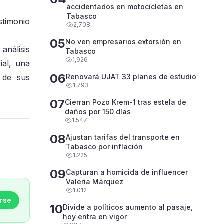
accidentados en motocicletas en
Tabasco
stimonio
2,708
05
No ven empresarios extorsión en
análisis
Tabasco
1,926
ial, una
06
 de sus
Renovará UJAT 33 planes de estudio
1,793
07
Cierran Pozo Krem-1 tras estela de
daños por 150 días
1,547
08
Ajustan tarifas del transporte en
Tabasco por inflación
1,225
09
Capturan a homicida de influencer
Valeria Márquez
1,012
rse
10
Divide a políticos aumento al pasaje,
hoy entra en vigor