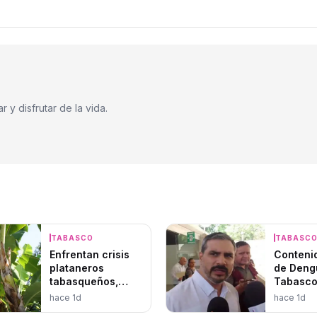
 y disfrutar de la vida.
TABASCO
TABASC
Enfrentan crisis
Conteni
plataneros
de Deng
tabasqueños,
Tabasco
esperan resurgir
hace 1d
hace 1d