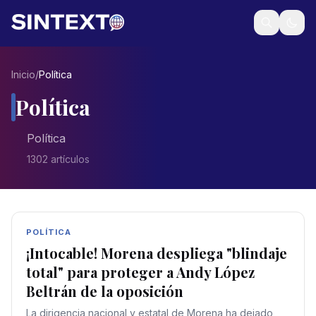
Inicio
/
Política
Política
Política
1302
artículo
s
POLÍTICA
¡Intocable! Morena despliega "blindaje
total" para proteger a Andy López
Beltrán de la oposición
La dirigencia nacional y estatal de Morena ha dejado