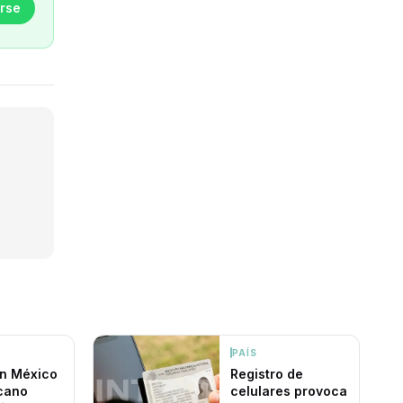
rse
PAÍS
n México
Registro de
icano
celulares provoca