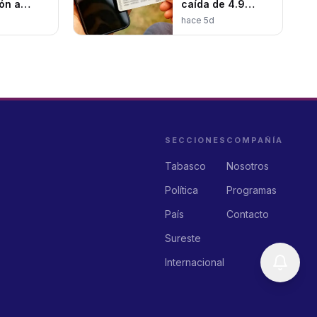
ón a
caída de 4.9
ncia
millones de líneas
hace 5d
en México
SECCIONES
COMPAÑÍA
Tabasco
Nosotros
Política
Programas
País
Contacto
Sureste
Internacional