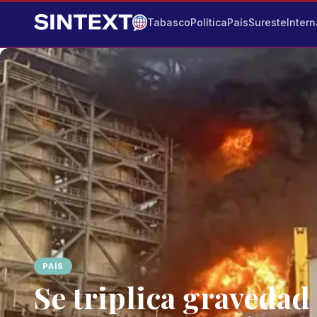
Tabasco
Política
País
Sureste
Intern
PAÍS
Se triplica gravedad