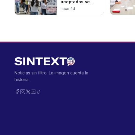
aceptados se
rebelan
hace 4d
Noticias sin filtro. La imagen cuenta la
historia.