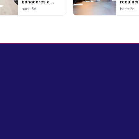
ganadores a
regulaci
aspirantes
Intelige
hace 5d
hace 2d
estatales
Artificial