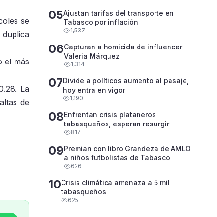
05
Ajustan tarifas del transporte en
coles se
Tabasco por inflación
1,537
 duplica
06
Capturan a homicida de influencer
Valeria Márquez
o el más
1,314
07
Divide a políticos aumento al pasaje,
0.28. La
hoy entra en vigor
1,190
altas de
08
Enfrentan crisis plataneros
tabasqueños, esperan resurgir
817
09
Premian con libro Grandeza de AMLO
a niños futbolistas de Tabasco
626
10
Crisis climática amenaza a 5 mil
tabasqueños
625