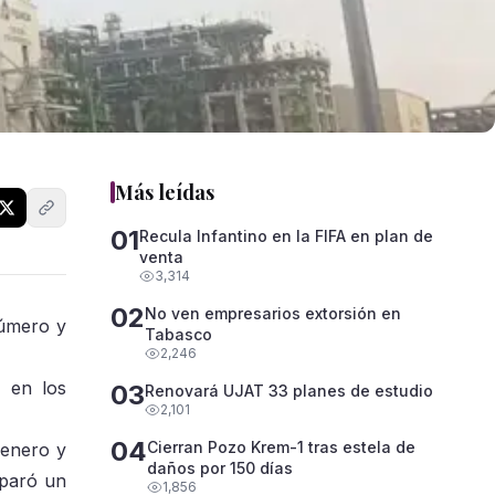
Más leídas
01
Recula Infantino en la FIFA en plan de
venta
3,314
02
No ven empresarios extorsión en
número y
Tabasco
2,246
o en los
03
Renovará UJAT 33 planes de estudio
2,101
04
Cierran Pozo Krem-1 tras estela de
 enero y
daños por 150 días
sparó un
1,856