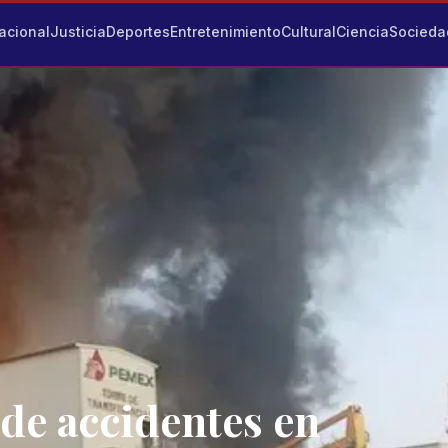
acional
Justicia
Deportes
Entretenimiento
Cultural
Ciencia
Socieda
 de accidentes en