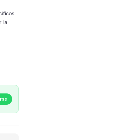
cíficos
r la
rse