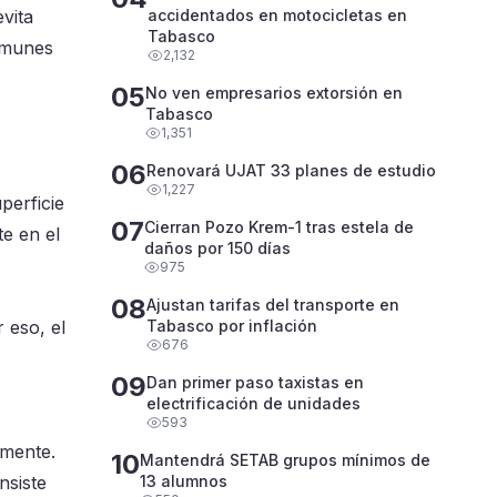
vita
accidentados en motocicletas en
Tabasco
comunes
2,132
05
No ven empresarios extorsión en
Tabasco
1,351
06
Renovará UJAT 33 planes de estudio
1,227
perficie
07
Cierran Pozo Krem-1 tras estela de
te en el
daños por 150 días
975
08
Ajustan tarifas del transporte en
 eso, el
Tabasco por inflación
676
09
Dan primer paso taxistas en
electrificación de unidades
593
amente.
10
Mantendrá SETAB grupos mínimos de
nsiste
13 alumnos