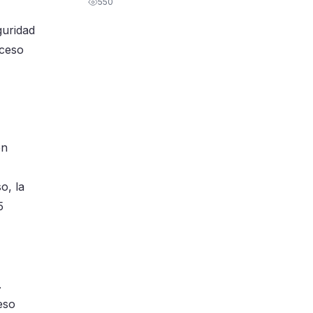
550
guridad
oceso
en
o, la
5
.
eso