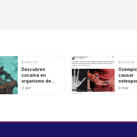
CIENCIA
CIENCIA
Descubren
Ozempic
cocaína en
causar
organismo de
osteopor
tiburones de Las
WP
3 abr
9 mar
Bahamas