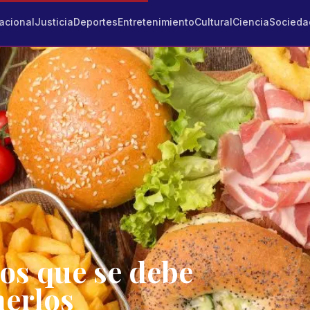
acional
Justicia
Deportes
Entretenimiento
Cultural
Ciencia
Socieda
os que se debe
merlos