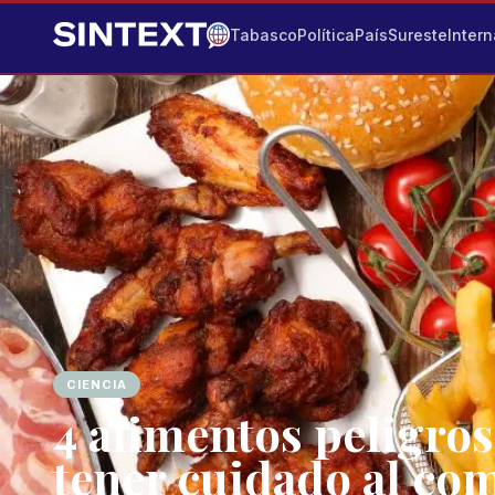
Tabasco
Política
País
Sureste
Intern
CIENCIA
4 alimentos peligros
tener cuidado al co