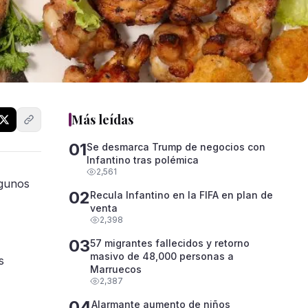
Más leídas
01
Se desmarca Trump de negocios con
Infantino tras polémica
2,561
lgunos
02
Recula Infantino en la FIFA en plan de
venta
2,398
03
57 migrantes fallecidos y retorno
masivo de 48,000 personas a
s
Marruecos
2,387
04
Alarmante aumento de niños