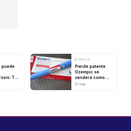
CIENCIA
 puede
Pierde patente
Ozempic se
osis: The
venderá como
genérico
21 mar