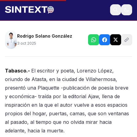
Amigos y conocidos se reunieron para conocer la
obra del multipremiado poeta tabasqueño
Malasangre a pesar del calor, los mosquitos y las
dificultades que acarrea dar tiempo
Rodrigo Solano González
3 oct 2025
Tabasco.-
El escritor y poeta, Lorenzo López,
oriundo de Atasta, en la ciudad de Villahermosa,
presentó una Plaquette -publicación de poesía breve
y económica- traída por la editorial Ajaw, llena de
inspiración en la que el autor vuelve a esos espacios
propios del hogar, puertas, camas, que son ventanas
al pasado, al tiempo que no olvida mirar hacia
adelante, hacia la muerte.