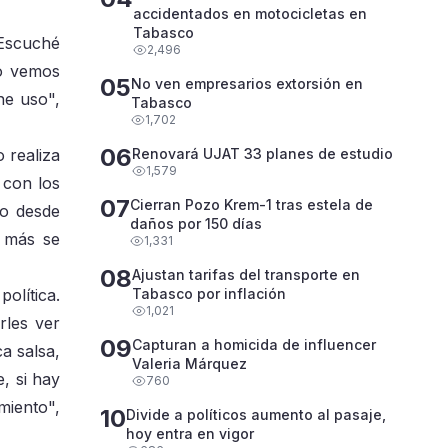
accidentados en motocicletas en
Tabasco
 Escuché
2,496
lo vemos
05
No ven empresarios extorsión en
ne uso",
Tabasco
1,702
06
 realiza
Renovará UJAT 33 planes de estudio
1,579
 con los
07
Cierran Pozo Krem-1 tras estela de
do desde
daños por 150 días
z más se
1,331
08
Ajustan tarifas del transporte en
olítica.
Tabasco por inflación
1,021
rles ver
09
Capturan a homicida de influencer
a salsa,
Valeria Márquez
, si hay
760
miento",
10
Divide a políticos aumento al pasaje,
hoy entra en vigor