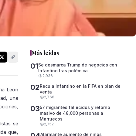
Más leídas
01
Se desmarca Trump de negocios con
Infantino tras polémica
2,936
02
Recula Infantino en la FIFA en plan de
ana León
venta
2,766
dad, una
cciones,
03
57 migrantes fallecidos y retorno
masivo de 48,000 personas a
Marruecos
istas se
2,752
ida que,
04
Alarmante aumento de niños