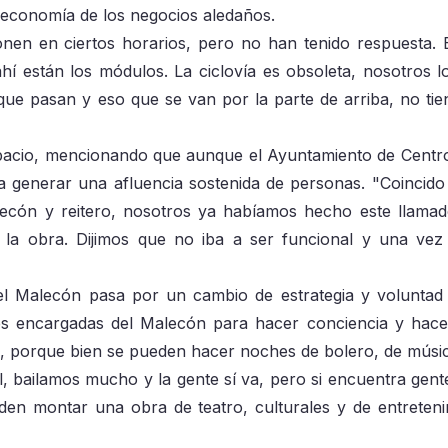
a economía de los negocios aledaños.
ionen en ciertos horarios, pero no han tenido respuesta.
hí están los módulos. La ciclovía es obsoleta, nosotros 
que pasan y eso que se van por la parte de arriba, no tie
espacio, mencionando que aunque el Ayuntamiento de Centro
ra generar una afluencia sostenida de personas. "Coincido
lecón y reitero, nosotros ya habíamos hecho este llama
 la obra. Dijimos que no iba a ser funcional y una ve
el Malecón pasa por un cambio de estrategia y voluntad p
s encargadas del Malecón para hacer conciencia y hace
d, porque bien se pueden hacer noches de bolero, de músic
l, bailamos mucho y la gente sí va, pero si encuentra gente
eden montar una obra de teatro, culturales y de entreteni