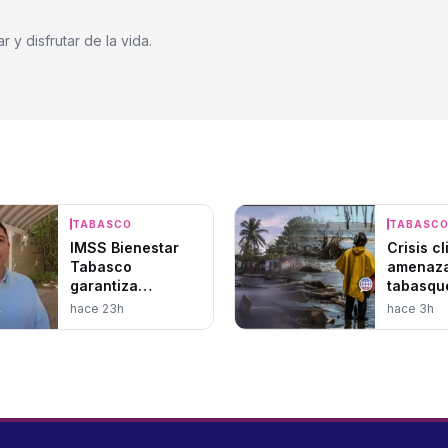
 y disfrutar de la vida.
TABASCO
TABASC
IMSS Bienestar
Crisis c
Tabasco
amenaza
garantiza
tabasqu
operatividad
hace 23h
hace 3h
hospitalaria