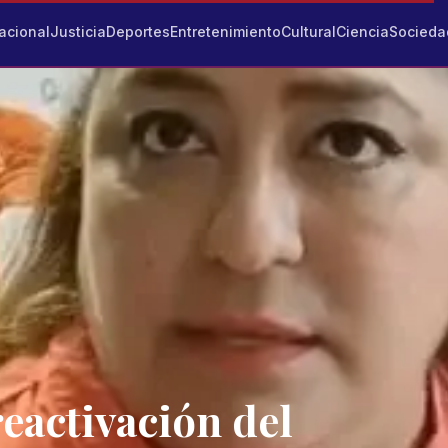
acional
Justicia
Deportes
Entretenimiento
Cultural
Ciencia
Socieda
eactivación del