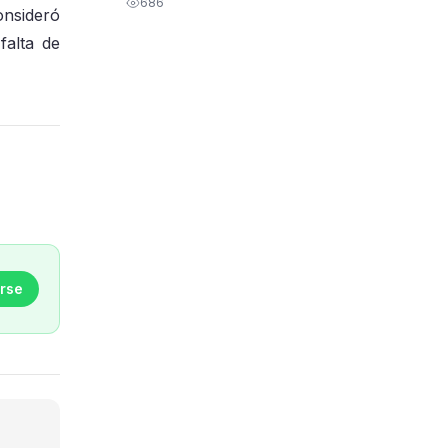
686
onsideró
falta de
rse