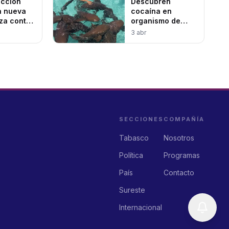
ección
Descubren
a nueva
cocaína en
za contra
organismo de
r
tiburones de Las
3 abr
Bahamas
SECCIONES
COMPAÑÍA
Tabasco
Nosotros
Política
Programas
País
Contacto
Sureste
Internacional