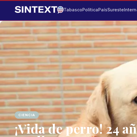
Tabasco
Política
País
Sureste
Intern
CIENCIA
¡Vida de perro! 24 a