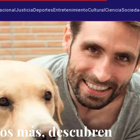
acional
Justicia
Deportes
Entretenimiento
Cultural
Ciencia
Socieda
ños más, descubren