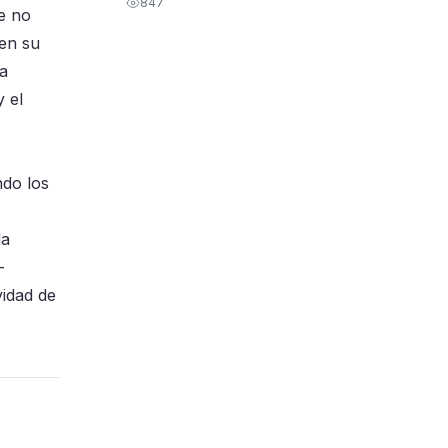
847
ce no
 en su
na
 el
ndo los
da
-
vidad de