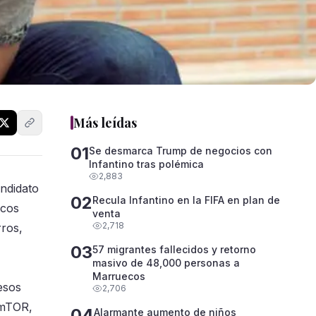
Más leídas
01
Se desmarca Trump de negocios con
Infantino tras polémica
2,883
ndidato
02
Recula Infantino en la FIFA en plan de
icos
venta
2,718
rros,
03
57 migrantes fallecidos y retorno
masivo de 48,000 personas a
Marruecos
esos
2,706
e mTOR,
04
Alarmante aumento de niños