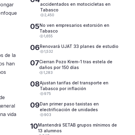
olongar
accidentados en motocicletas en
Tabasco
 enfoque
2,450
05
No ven empresarios extorsión en
Tabasco
1,655
06
Renovará UJAT 33 planes de estudio
1,532
s de la
07
Cierran Pozo Krem-1 tras estela de
dos han
daños por 150 días
ños
1,283
08
Ajustan tarifas del transporte en
Tabasco por inflación
975
 de
09
Dan primer paso taxistas en
general
electrificación de unidades
una vida
903
10
Mantendrá SETAB grupos mínimos de
13 alumnos