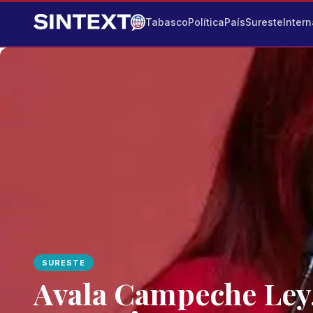
Tabasco
Política
País
Sureste
Intern
SURESTE
Avala Campeche Ley,