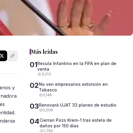
Más leídas
01
Recula Infantino en la FIFA en plan de
venta
3,213
02
No ven empresarios extorsión en
renos y
Tabasco
2,146
ernadora
es
03
Renovará UJAT 33 planes de estudio
2,006
ntidad.
04
Cierran Pozo Krem-1 tras estela de
enderse
daños por 150 días
1,760