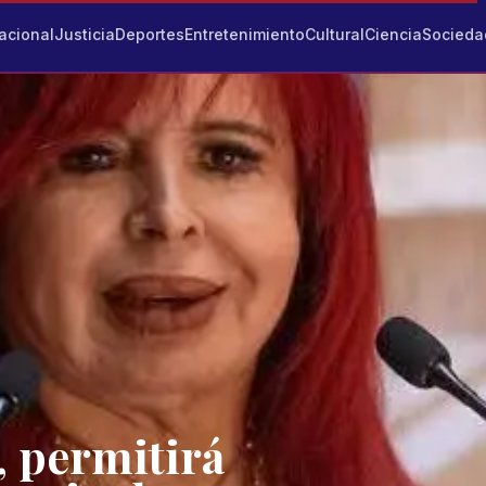
acional
Justicia
Deportes
Entretenimiento
Cultural
Ciencia
Socieda
 permitirá