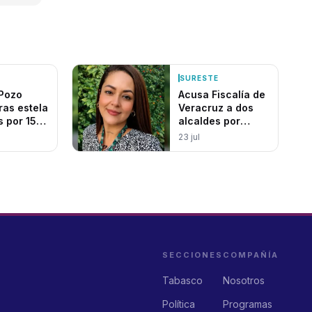
SURESTE
 Pozo
Acusa Fiscalía de
Veracruz a dos
s por 150
alcaldes por
asesinato de
23 jul
periodista
SECCIONES
COMPAÑÍA
Tabasco
Nosotros
Política
Programas