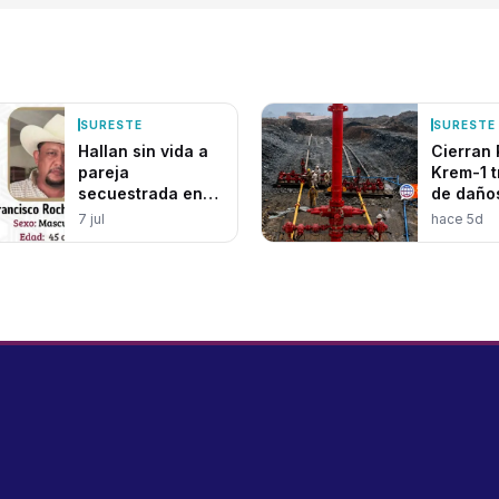
SURESTE
SURESTE
Hallan sin vida a
Cierran
pareja
Krem-1 tras estela
secuestrada en
de daño
Escárcega
días
7 jul
hace 5d