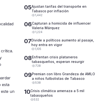
05
Ajustan tarifas del transporte en
Tabasco por inflación
1,442
06
Capturan a homicida de influencer
ocalidad
Valeria Márquez
1,224
07
Divide a políticos aumento al pasaje,
hoy entra en vigor
1,105
crítica.
08
Enfrentan crisis plataneros
y
tabasqueños, esperan resurgir
o
728
09
Premian con libro Grandeza de AMLO
uardar
a niños futbolistas de Tabasco
538
o esta
10
Crisis climática amenaza a 5 mil
 este un
tabasqueños
532