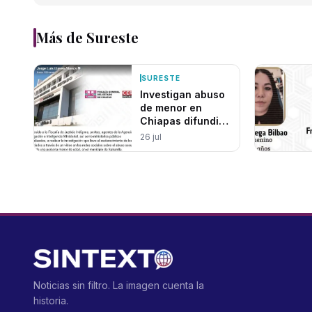
Más de
Sureste
SURESTE
Investigan abuso
de menor en
Chiapas difundido
en redes
26 jul
Noticias sin filtro. La imagen cuenta la
historia.