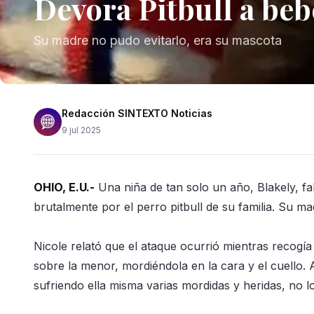
Devora Pitbull a beb
Su madre no pudo evitarlo, era su mascota
Redacción SINTEXTO Noticias
9 jul 2025
OHIO, E.U.-
Una niña de tan solo un año, Blakely, fal
brutalmente por el perro pitbull de su familia. Su ma
Nicole relató que el ataque ocurrió mientras recogía 
sobre la menor, mordiéndola en la cara y el cuello. 
sufriendo ella misma varias mordidas y heridas, no lo