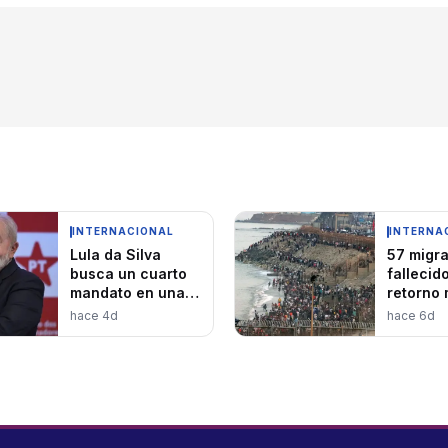
INTERNACIONAL
INTERNA
Lula da Silva
57 migr
busca un cuarto
fallecid
mandato en una
retorno 
América Latina
48,000 
hace 4d
hace 6d
polarizada
a Marru