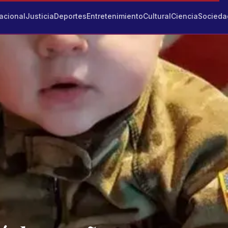
acional
Justicia
Deportes
Entretenimiento
Cultural
Ciencia
Socieda