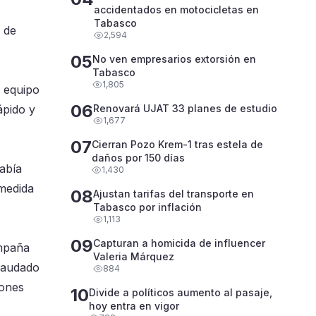
accidentados en motocicletas en
Tabasco
 de
2,594
05
No ven empresarios extorsión en
Tabasco
1,805
u equipo
06
ápido y
Renovará UJAT 33 planes de estudio
1,677
07
Cierran Pozo Krem-1 tras estela de
daños por 150 días
había
1,430
 medida
08
Ajustan tarifas del transporte en
Tabasco por inflación
1,113
09
Capturan a homicida de influencer
ampaña
Valeria Márquez
ecaudado
884
iones
10
Divide a políticos aumento al pasaje,
hoy entra en vigor