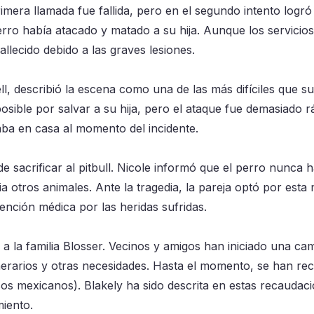
rimera llamada fue fallida, pero en el segundo intento logró
ro había atacado y matado a su hija. Aunque los servicios
llecido debido a las graves lesiones.
l, describió la escena como una de las más difíciles que s
sible por salvar a su hija, pero el ataque fue demasiado r
raba en casa al momento del incidente.
e sacrificar al pitbull. Nicole informó que el perro nunca 
 otros animales. Ante la tragedia, la pareja optó por esta
tención médica por las heridas sufridas.
 la familia Blosser. Vecinos y amigos han iniciado una c
nerarios y otras necesidades. Hasta el momento, se han r
os mexicanos). Blakely ha sido descrita en estas recaudac
miento.