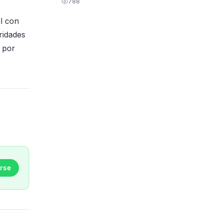
788
al con
ridades
r por
rse