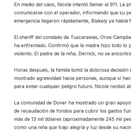
En medio del caos, Nicole intentó llamar al 911. La p
comunicarse con el operador, informando que su per
emergencia llegaron rápidamente, Blakely ya había fa
El sheriff del condado de Tuscarawas, Orvis Campbel
ha enfrentado. Confirmó que la madre hizo todo lo po
violento. El padre de la niña, Derrick, no se encont
Horas después, la familia tomó la dolorosa decisión d
mostrado agresividad hacia personas, aunque sí hacia
para evitar cualquier peligro futuro. Nicole recibió a
La comunidad de Dover ha mostrado un gran apoyo a
de recaudación de fondos para cubrir los gastos fu
más de 13 mil dólares (aproximadamente 245 mil pes
como una niña que trajo alegría y luz desde su naci