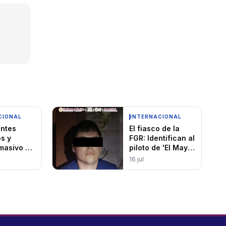
CIONAL
INTERNACIONAL
antes
El fiasco de la
os y
FGR: Identifican al
masivo de
piloto de 'El Mayo'
personas
un año después
16 jul
ecos
de haberlo
extraditado