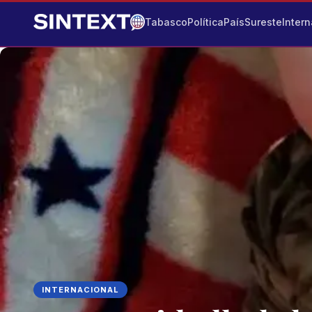
Tabasco
Política
País
Sureste
Intern
INTERNACIONAL