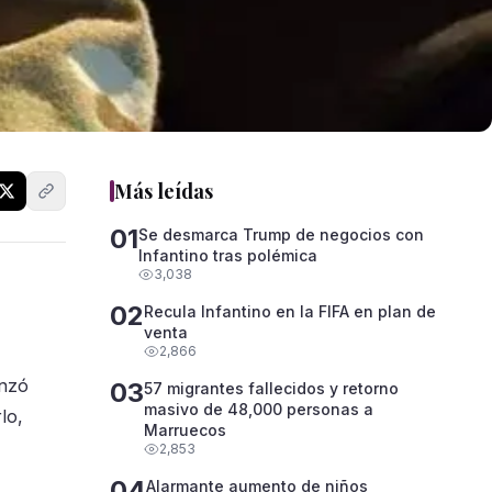
Más leídas
01
Se desmarca Trump de negocios con
Infantino tras polémica
3,038
02
Recula Infantino en la FIFA en plan de
venta
2,866
anzó
03
57 migrantes fallecidos y retorno
masivo de 48,000 personas a
lo,
Marruecos
2,853
04
Alarmante aumento de niños