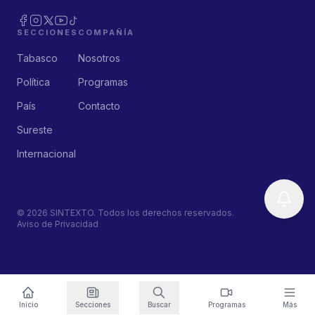
SECCIONES
COMPAÑÍA
Tabasco
Nosotros
Política
Programas
País
Contacto
Sureste
Internacional
©
2026
SINTEXTO. Todos los derechos reservados.
Aviso de Privacidad
Inicio
Secciones
Buscar
Programas
Más